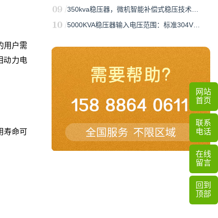
350kva稳压器，微机智能补偿式稳压技术…
5000KVA稳压器输入电压范围：标准304V…
的用户需
相动力电
网站
首页
联系
电话
用寿命可
在线
留言
回到
顶部