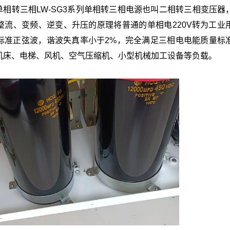
」单相转三相LW-SG3系列单相转三相电源也叫二相转三相变压器
术，整流、变频、逆变、升压的原理将普通的单相电220V转为工业
电为标准正弦波，谐波失真率小于2%，完全满足三相电电能质量标
机床、电梯、风机、空气压缩机、小型机械加工设备等负载。