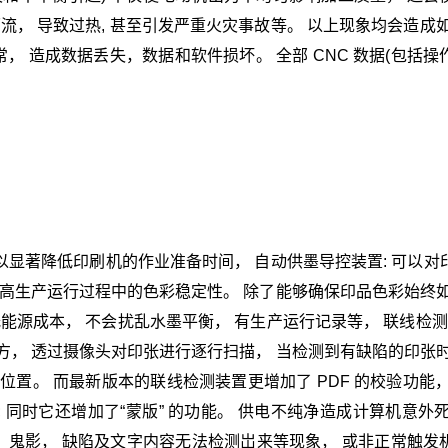
流， 导致过热, 甚至引发严重火灾事故等。 以上现象均会造成如
， 造成数据丢失，数据和软件损坏。 全部 CNC 数据(包括操
可以显著降低印刷机的作业准备时间， 自动供墨导控装置: 可以对
提高生产运行过程中的色彩稳定性。 除了能够确保印品色彩始终如
能源成本， 不会扰乱水墨平衡， 有生产运行记录等， 联线检测装
方， 透过摄像头对印张进行逐行扫描， 当检测到有缺陷的印张时
置。 而最新版本的联线检测装置更增加了 PDF 的校验功能，
 同时它还增加了“蒙版” 的功能。 供电不纯净造成计算机意外死
， 鬼影， 缺陷及文字内容无法检测岀来等现象， 或非正常触发