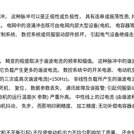
脉冲， 这种脉冲可以是正极性或负极性， 具有连串或振荡性质, 
突变。 电网中的浪涌冲击既可由电网内部大型设备(电机、 电容器等
制系统、 数控系统或伺服驱动部件损坏， 引起电气设备绝缘击穿
变， 畸变的程度取决于谐波电流的频率和幅值。 这种脉冲中的谐
其它负载产生更多的谐波电流。 数控系统中的开关电源、 电动机
三次或高次谐波电流(>150Hz)。 非线性负载所产生的谐波电
死机、 复位， 数据参数丢失， 通讯故障及误报警; 引起伺服驱
机的运行温度(K 参数) 严重升高。 中性线上的过电流 (由谐波
机抖动、 失步， 而影响印刷精度、 加工精度; 无功补偿电容器
波和不平衡引起) 不仅使电动机出力不均匀影响加工质量， 还会