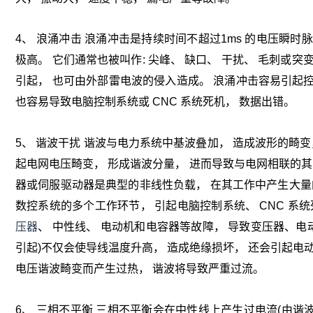
4、 浪涌冲击 浪涌冲击是持续时间不超过1ms 的电压瞬时
极高。 它们通常也被叫作: 尖峰、 缺口、 干扰、 毛刺或
引起， 也可由外部雷电波的侵入造成。 浪涌冲击容易引起控
也容易导致电脑控制系统或 CNC 系统死机， 数据出错。
5、 谐波干扰 谐波与电力系统中基波叠加， 造成波形的畸
起电网电压畸变， 形成谐波分量， 进而导致与电网相联的
器或伺服驱动器是典型的非线性负载， 在其工作中产生大量的
数控系统的多个工作环节， 引起电脑控制系统、 CNC 系统
压器
、 中性线、 电动机和电容器等故障， 导致变压器、电动
引起)不仅会使导线温度升高， 造成绝缘损坏， 还会引起电动
电压谐波畸变而产生过热， 谐波将导致严重过流。
6、 三相不平衡 三相不平衡会在中性线上产生过电流(由谐