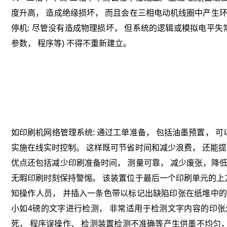
度升高， 造成绝缘损坏， 而且会在三相电动机线圈中产生环
停机: 尽管没有造成物理损坏， 但系统的逻辑或模拟电平失常
参数， 程序等) 不得不重新建立。
如印刷机网络管理系统: 通过工单准备， 包括油墨预置， 
实施在线实时控制。 这样既可节省时间和减少浪费， 还能
优点还包括减少印刷准备时间， 测量可靠， 减少废张，降低
无暇印刷时刻保持警惕。 该装置位于最后一个印刷单元的上
知操作人员， 并插入一条色带以标记出缺陷印张在纸堆中的位
小如4磅的文字进行检测， 非常适用于检测文字内容的印张;
死， 程序误操作、 检测装置检测不准确等产生供墨不均匀