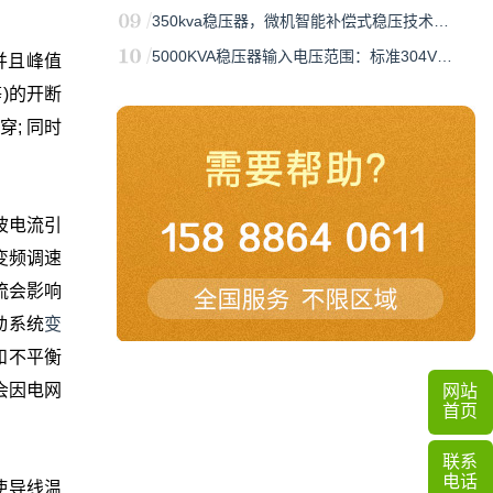
350kva稳压器，微机智能补偿式稳压技术…
5000KVA稳压器输入电压范围：标准304V…
并且峰值
)的开断
; 同时
波电流引
变频调速
流会影响
动系统
变
和不平衡
会因电网
网站
首页
联系
电话
使导线温