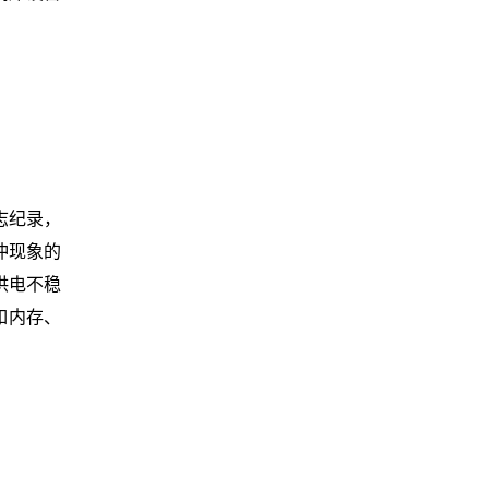
志纪录，
冲现象的
供电不稳
备如内存、