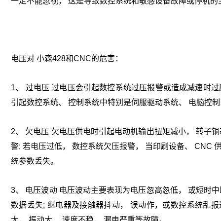
一定不能忽视， 这是导致数控系统和敏感设备故障或停机的
电压对 小森428和CNC的危害：
1、 过电压 过电压会引起数控系统过压报警或造成减速时过压
引起数控系统、 控制系统中特别是伺服驱动系统、 电脑控
2、 欠电压 欠电压供电时引起电动机输出扭矩减小， 转子
警; 若电压过低， 数控系统欠压报警， 当印刷设备、 CNC 供
统参数丢失。
3、 电压波动 电压波动主要表现为电压忽高忽低， 或短时中
数据丢失; 继电器及接触器抖动， 误动作，或数控系统乱报
大， 振动大， 速度不稳， 漏电严重等故障。