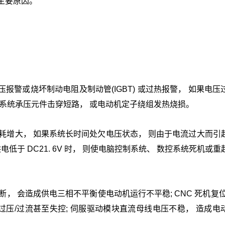
主要原因。
报警或烧坏制动电阻及制动管(IGBT) 或过热报警， 如果电压
制系统承压元件击穿短路， 或电动机定子绕组发热烧损。
铜耗增大， 如果系统长时间处欠电压状态， 则由于电流过大而引
电低于 DC21. 6V 时， 则使电脑控制系统、 数控系统死机或
断， 会造成供电三相不平衡使电动机运行不平稳; CNC 死机复位
过压/过流甚至失控; 伺服驱动模块直流母线电压不稳， 造成电