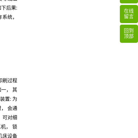
下后果:
在线
留言
作系统，
回到
顶部
印刷过程
一， 其
置: 为
， 会通
 可对细
机， 锁
机床设备