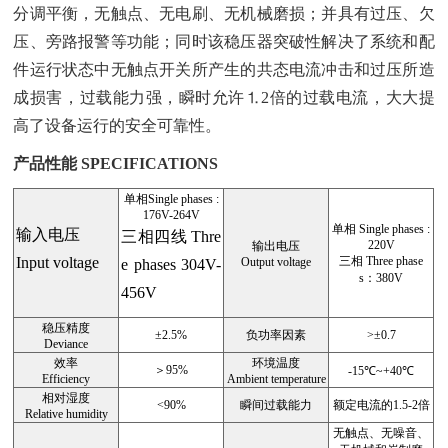
分调平衡，无触点、无电刷、无机械磨损；并具有过压、欠
压、旁路报警等功能；同时该稳压器突破性解决了系统和配
件运行状态中无触点开关所产生的共态电流冲击和过压所造
成损害，过载能力强，瞬时允许⒈2倍的过载电流，大大提
高了设备运行的安全可靠性。
产品性能 SPECIFICATIONS
单相Single phases :
176V-264V
单相 Single phases :
输入电压
三相四线 Thre
220V
输出电压
Input voltage
三相 Three phase
Output voltage
e phases 304V-
s：380V
456V
稳压精度
±2.5%
负功率因素
>±0.7
Deviance
效率
环境温度
＞95%
-15℃~+40℃
Efficiency
Ambient temperature
相对湿度
<90%
瞬间过载能力
额定电流的1.5-2倍
Relative humidity
无触点、无噪音、