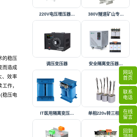
220V电压增压器…
380V隧道矿山专…
术的稳压
调压变压器
安全隔离变压器…
变而造成
网站
大、效率
首页
续工作，
联系
器
(稳压电
电话
在线
IT医用隔离变压…
单相220v转三相…
留言
回到
顶部