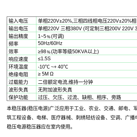
输入电压
单相220V±20%,三相四线相电压220V±20%相电
输出电压
单相220V 三相380V (可定制三相200V 220V 39
输出精度
1~5﹪(可调)
50Hz/60Hz
频率
效率
≥98﹪(功率等级50KVA以上)
≤1.5S
响应速度
环境温度
-10℃ ~+ 40℃
≥ 5M Ω
绝缘电阻
过载能力
二倍额定电流,维持一分钟
波形失真
无附加波形失真
保护功能
过压、欠压、过流、缺相、相序、旁路
本稳压器(稳压电源)广泛应用于工业、农业、交通、邮电、
筑工程设备、电梯、医疗器械、刺绣轻纺设备、空调、广播电
稳压电源稳压器应在室内使用。