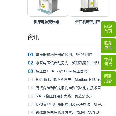
机床电源变压器…
进口机床专用三…
网站
首页
资讯
联系
电话
增压器和稳压器的区别，哪个好用？
在线
水泵电压低启动无力、频繁跳闸？三相升…
留言
稳压器100kva是100kw稳压器吗？
回到
RS485 转 SNMP 网关（Modbus RTU 转 S…
顶部
有取向硅钢和无取向硅钢的区别，技术差…
50kva稳压器用多大线，负载是多少
UPS零地电压高的原因及解决办法｜机房…
微储能低电压治理装置、储能型 DVR 动…