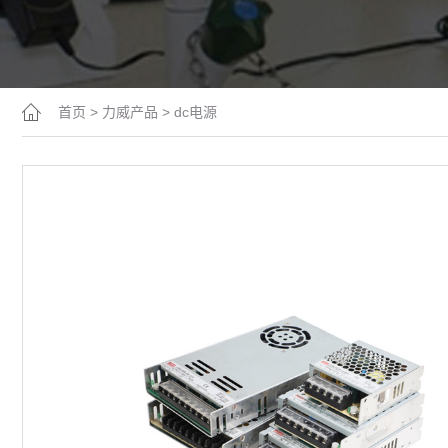
首页
>
力威产品
>
dc电源