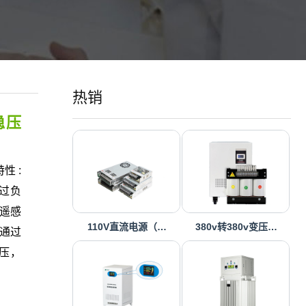
热销
稳压
性 :
/过负
，遥感
110V直流电源（…
380v转380v变压…
通过
电压，