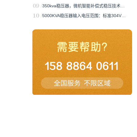
350kva稳压器，微机智能补偿式稳压技术…
5000KVA稳压器输入电压范围：标准304V…