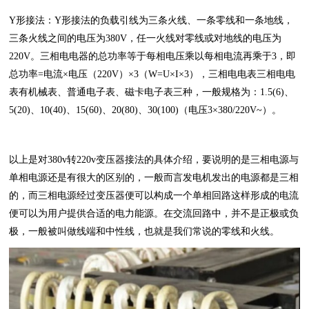
Y形接法：Y形接法的负载引线为三条火线、一条零线和一条地线，
三条火线之间的电压为380V，任一火线对零线或对地线的电压为
220V。三相电电器的总功率等于每相电压乘以每相电流再乘于3，即
总功率=电流×电压（220V）×3（W=U×I×3），三相电电表三相电电
表有机械表、普通电子表、磁卡电子表三种，一般规格为：1.5(6)、
5(20)、10(40)、15(60)、20(80)、30(100)（电压3×380/220V~）。
以上是对380v转220v变压器接法的具体介绍，要说明的是三相电源与
单相电源还是有很大的区别的，一般而言发电机发出的电源都是三相
的，而三相电源经过变压器便可以构成一个单相回路这样形成的电流
便可以为用户提供合适的电力能源。在交流回路中，并不是正极或负
极，一般被叫做线端和中性线，也就是我们常说的零线和火线。