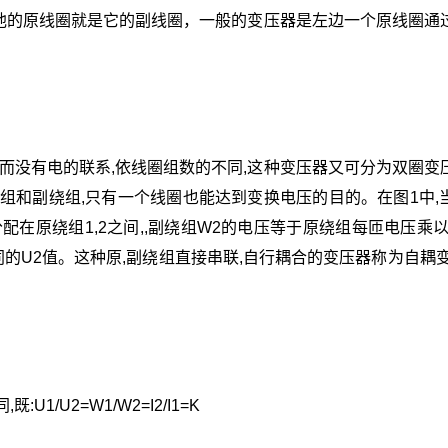
他的原线圈就是它的副线圈，一般的变压器是左边一个原线圈通
。
系而没有电的联系,依线圈组数的不同,这种变压器又可分为双圈变
组和副绕组,只有一个线圈也能达到变换电压的目的。在图1中,
配在原绕组1,2之间,,副绕组W2的电压等于原绕组每匝电压乘以3
同的U2值。这种原,副绕组直接串联,自行耦合的变压器称为自耦变
U2=W1/W2=I2/I1=K