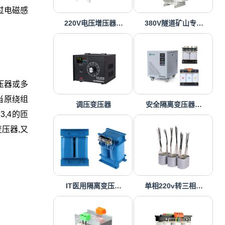
过电磁感
220V电压增压器…
380V隧道矿山专…
压器或多
当原绕组
调压变压器
安全隔离变压器…
,4的匝
压器,又
IT医用隔离变压…
单相220v转三相…