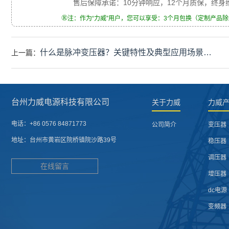
售后保障承诺：10分钟响应，12个月质保，终
®
注：作为“力威”用户，您可以享受：3个月包换（定制产品
什么是脉冲变压器？关键特性‌及典型应用场景‌…
上一篇：
台州力威电源科技有限公司
关于力威
力威
电话：
+86 0576 84871773
公司简介
变压器
地址：
台州市黄岩区院桥镇院沙路39号
稳压器
调压器
在线留言
增压器
dc电源
变频器