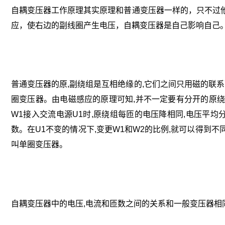
自耦变压器工作原理其实原理和普通变压器一样的，只不过
应，使右边的副线圈产生电压，自耦变压器是自己影响自己
普通变压器的原,副绕组是互相绝缘的,它们之间只用磁的联
圈变压器。由电磁感应的原理可知,并不一定要有分开的原绕
W1接入交流电源U1时,原绕组每匝的电压降相同,电压平均分
数。在U1不变的情况下,变更W1和W2的比例,就可以得到不
叫单圈变压器。
自耦变压器中的电压,电流和匝数之间的关系和一般变压器相同,既:U1/