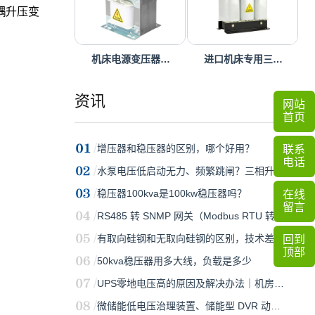
耦升压变
机床电源变压器…
进口机床专用三…
资讯
网站
首页
增压器和稳压器的区别，哪个好用？
联系
电话
水泵电压低启动无力、频繁跳闸？三相升…
稳压器100kva是100kw稳压器吗？
在线
留言
RS485 转 SNMP 网关（Modbus RTU 转 S…
有取向硅钢和无取向硅钢的区别，技术差…
回到
顶部
50kva稳压器用多大线，负载是多少
UPS零地电压高的原因及解决办法｜机房…
微储能低电压治理装置、储能型 DVR 动…