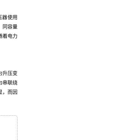
压器使用
，同容量
随着电力
为升压变
为串联绕
显，而因