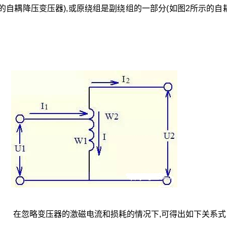
的自耦降压变压器),或原绕组是副绕组的一部分(如图2所示的自
。 在忽略变压器的激磁电流和损耗的情况下,可得出如下关系式