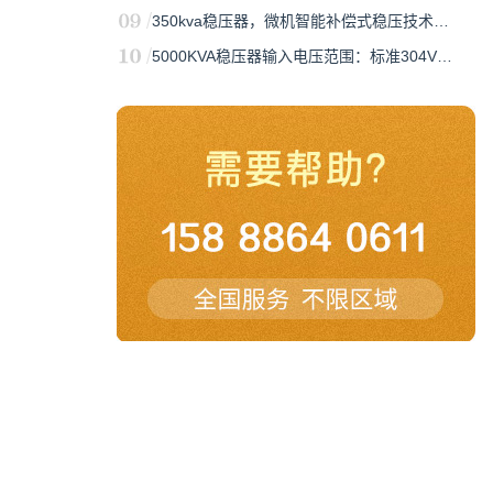
350kva稳压器，微机智能补偿式稳压技术…
5000KVA稳压器输入电压范围：标准304V…