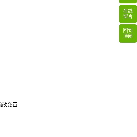
在线
留言
回到
顶部
的改变匝