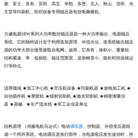
菱、富士、良有、宾田、高宝、米勒、东堡、北人、秋山、浩田、光
文堂等印刷机，纺织设备专用稳压器包括电脑横机。
力威电源SBW系列大功率数控稳压器是一种大功率输出，电源稳压
系统。它的独特设计在于利用迭加原理、补偿办法，使系统输出稳压
源的功率大部分接受接取自电网。故而，它具有，体积小、重量轻、
结构紧凑、率，低损耗、稳压范围宽，波形畸变小、能长时间连续运
行等特点。
适用领域 ★加工中心机 ★空压机设备 ★印刷机器 ★放电加工机 ★
自动插件机 ★塑胶机 ★镭射切割机 ★激光切割机 ★精密测量仪
器 ★器械 ★生产流水线 ★军工企业及单位
结构原理 （伺服电机马达式）电动
调压器
、控制器、补偿变压器组
成一个闭环系统。电动调压是执行部件，当电源电压发生波动时，控