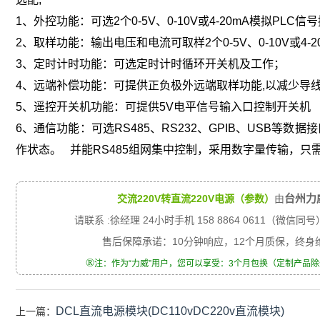
1、外控功能：可选2个0-5V、0-10V或4-20mA模拟PL
2、取样功能：输出电压和电流可取样2个0-5V、0-10V或4-2
3、定时计时功能：可选定时计时循环开关机及工作；
4、远端补偿功能：可提供正负极外远端取样功能,以减少导
5、遥控开关机功能：可提供5V电平信号输入口控制开关机
6、通信功能：可选RS485、RS232、GPIB、USB等
作状态。 并能RS485组网集中控制，采用数字量传输，只
台州力
交流220V转直流220V电源（参数）
由
请联系 :徐经理 24小时手机 158 8864 0611（微信同号
售后保障承诺：10分钟响应，12个月质保，终
®
注：作为“力威”用户，您可以享受：3个月包换（定制产品
DCL直流电源模块(DC110vDC220v直流模块)
上一篇：