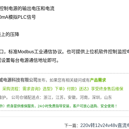
C信号控制电源的输出电压和电流
0mA模拟PLC信号
线上的压降
数据接口，标准Modbus工业通信协议。也可提供上位机软件控制监
需设置每台电源通信地址即可。
威电源科技有限公司
发布，如果您有相关疑问或有
产品需求
）
采购流程：需求咨询》选型》下单》付款》送达》享受终身售后维保
身维护。 公司仓储配送点：浙江，江苏，安徽，河南，深圳，山东
除外）终身提供维保服务，24小时免费指导安装，客户可放心选购、安全使用 ！
220v转12v24v48v直
下一篇：