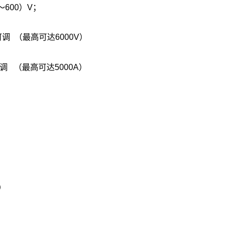
～600）V；
调 （最高可达6000V）
 （最高可达5000A）
）