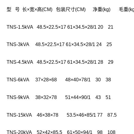
型 号 长×宽×高(CM) 包装尺寸(CM) 净重(kg) 毛重(kg
TNS-1.5kVA 48.5×22.5×17 61×34.5×28/1 20 21
TNS-3kVA 48.5×22.5×17 61×34.5×28/1 24 25
TNS-4.5kVA 48.5×22.5×17 61×34.5×28/1 28 29
TNS-6kVA 37×28×68 48×40×78/1 30 38
TNS-9kVA 38×32×78 51×44×90/1 43 51
TNS-15kVA 46×38×78 53.5×46×85/1 77 87.5
TNS-20kVA 52×42×85.5 61×50×94/1 98 108