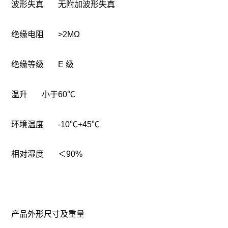
波形失真 无附加波形失真
绝缘电阻 >2MΩ
绝缘等级 E 级
温升 小于60℃
环境温度 -10℃+45℃
相对湿度 ＜90%
产品外形尺寸及重量