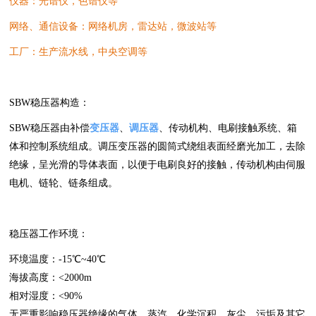
仪器：光谱仪，色谱仪等
网络、通信设备：网络机房，雷达站，微波站等
工厂：生产流水线，中央空调等
SBW稳压器构造：
SBW稳压器由补偿
变压器
、
调压器
、传动机构、电刷接触系统、箱
体和控制系统组成。调压变压器的圆筒式绕组表面经磨光加工，去除
绝缘，呈光滑的导体表面，以便于电刷良好的接触，传动机构由伺服
电机、链轮、链条组成。
稳压器工作环境：
环境温度：-15℃~40℃
海拔高度：<2000m
相对湿度：<90%
无严重影响稳压器绝缘的气体，蒸汽、化学沉积、灰尘、污垢及其它