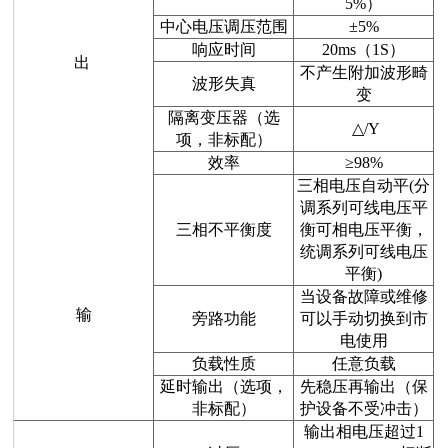
5%）
中心电压调压范围
±5%
响应时间
20ms（1S）
出
不产生附加波形畸
波形失真
变
隔离变压器
（选
△/Y
项，非标配）
效率
≥98%
三相电压自动平(分
调系列可线电压平
三相不平衡度
衡可相电压平衡，
统调系列可线电压
平衡)
当设备故障或维修
输
旁路功能
可以手动切换到市
电使用
负载性质
任意负载
延时输出（选项，
先稳压再输出（保
非标配）
护设备不受冲击）
输出相电压超过1