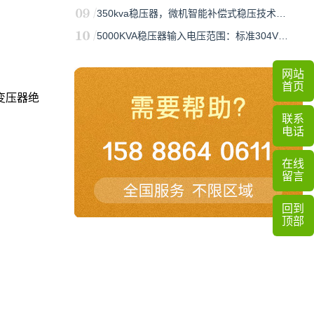
350kva稳压器，微机智能补偿式稳压技术…
5000KVA稳压器输入电压范围：标准304V…
网站
首页
变压器绝
联系
电话
在线
留言
回到
顶部