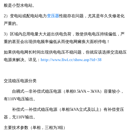
般是小型水电站。
2）变电站或配电站电力
变压器
性能存在问题，尤其是年久失修老化
严重的。
3）区域内总用电量大大超出供电负荷，致使供电电压持续偏低，严
重的甚至会出现供电频率偏低从而使电网瘫痪大面积停电！
如果供电电网长时间出现供电电压不稳问题，你就应该选择交流稳压
电源来解决。详见：
http://www.liwi.cc/show.asp?id=38
交流稳压电源分类
自耦式---非补偿式稳压电源（单相0.5kVA～3kVA）容量较小，
有110V电压输出。
补偿式---补偿式稳压电源（单相5kVA立式及以上）有补偿变压
器，无110V输出。
主要技术参数（单相，三相为3组）