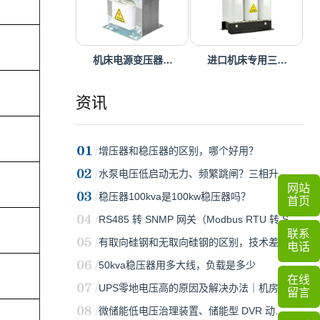
机床电源变压器…
进口机床专用三…
资讯
增压器和稳压器的区别，哪个好用？
水泵电压低启动无力、频繁跳闸？三相升…
网站
稳压器100kva是100kw稳压器吗？
首页
RS485 转 SNMP 网关（Modbus RTU 转 S…
联系
有取向硅钢和无取向硅钢的区别，技术差…
电话
50kva稳压器用多大线，负载是多少
在线
UPS零地电压高的原因及解决办法｜机房…
留言
微储能低电压治理装置、储能型 DVR 动…