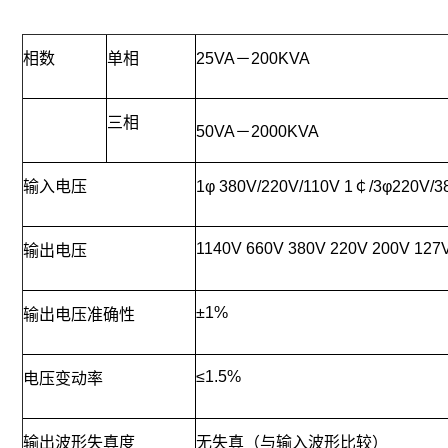
相数
单相
25VA－200KVA
三相
50VA－2000KVA
输入电压
1φ 380V/220V/110V 1￠/3φ220V/3
1140V 660V 380V 220V 200V 127V
输出电压
±1%
输出电压准确性
≤1.5%
电压变动率
输出波形失真度
无失真（与输入波形比较）