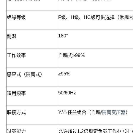
绝缘等级
F级、H级、HC级可供选择（常规
180°
耐温
工作效率
自耦式≥99%
≥95%
感应式（隔离式）
50/60Hz
适用频率
联接方式
Y/△任益组合（自耦/
隔离变压器
）
过载能力
允许超过1.2倍额定负载工作4小时