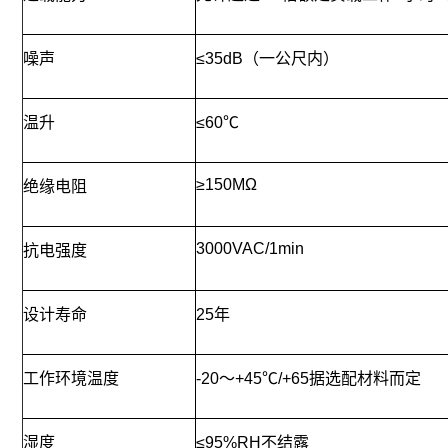
噪声
≤35dB（一公尺内）
温升
≤60℃
≥150MΩ
绝缘电阻
3000VAC/1min
抗电强度
设计寿命
25年
工作环境温度
-20～+45℃/+65据选配材料而定
湿度
≤95%RH不结露