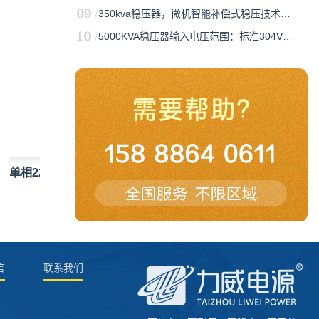
350kva稳压器，微机智能补偿式稳压技术…
5000KVA稳压器输入电压范围：标准304V…
单相220转三相380V变频器_电机调
220V全自动稳压器
速…
交流
言
联系我们