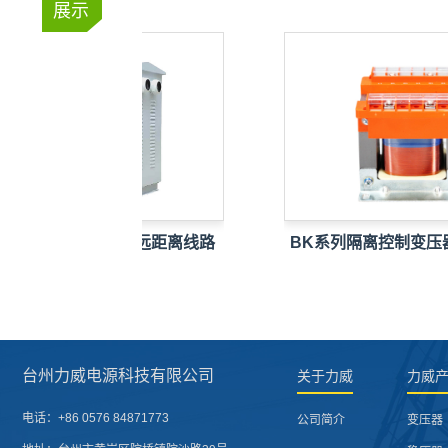
展示
矿山专用升压器_远距离线路
BK系列隔离控制变压器
电…
隔…
台州力威电源科技有限公司
关于力威
力威
电话：
+86 0576 84871773
公司简介
变压器