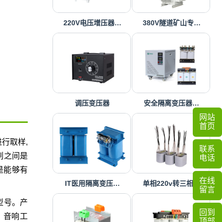
220V电压增压器…
380V隧道矿山专…
调压变压器
安全隔离变压器…
网站
首页
行取样,
联系
刷之间是
电话
是能够有
在线
IT医用隔离变压…
单相220v转三相…
留言
型号。产
回到
、音响工
顶部