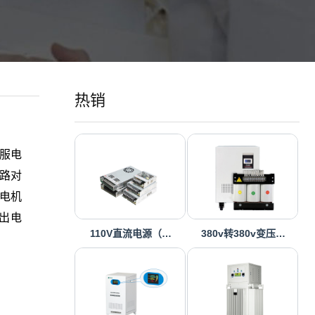
热销
伺服电
路对
服电机
输出电
110V直流电源（…
380v转380v变压…