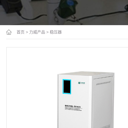
首页
>
力威产品
>
稳压器