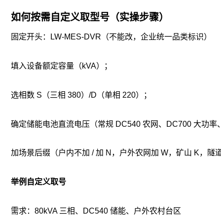
如何按需自定义取型号（实操步骤）
固定开头：LW-MES-DVR（不能改，企业统一品类标识）
填入设备额定容量（kVA）；
选相数 S（三相 380）/D（单相 220）；
确定储能电池直流电压（常规 DC540 农网、DC700 大功率
加场景后缀（户内不加 / 加 N，户外农网加 W，矿山 K，隧道
举例自定义取号
需求：80kVA 三相、DC540 储能、户外农村台区