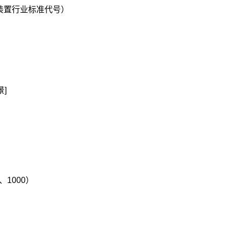
压补偿装置行业标准代号）
景]
、1000）