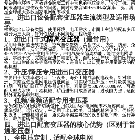
复杂用电环境，有效避免跨境工程中常见的电压偏差、谐波干扰、瞬
间浪涌电流损伤设备的问题。同时可兼容50Hz/60Hz双频率工况，满
足全球绝大多数国家电网频率标准。
三、进出口设备配套变压器主流类型及适用场
景
根据进出口设备类型、使用环境、电压需求，市面上主流的配套变压
器分为三大类，针对性适配不同跨境工程场景：
1、进出口干式
隔离变压器
（最常用）
采用环氧树脂浇筑绝缘、空气自然散热，具备防火、防尘、防潮、免
维护的特点，安全等级极高。可实现380V转200V、380V转415V、
480V转380V等任意电压转换，带电气完全隔离功能，能过滤电网谐
波、零线干扰，完美适配进口精密机床、自动化生产线、进口医疗设
备、出口智能装备等高精度设备，是目前进出口贸易中用量最大的配
套机型。
2、升压/降压专用进出口变压器
主要用于大功率进出口工业设备、海外工地成套配电设备。针对非
洲、东南亚低压电网电压偏低问题，可实现低压升压；针对欧美高压
电网，可精准降压至设备额定电压。容量覆盖50kVA-5000kVA，可适
配大型流水线、工程机械、矿山进出口成套设备，过载能力强，适配
野外复杂供电环境。
3、低频/高频适配专用变压器
专为50Hz/60Hz频率切换设计，解决国内外电网频率不兼容问题，无
频率损耗、运行稳定，主要用于出口欧美、日韩的精密仪器、伺服控
制设备、智能检测设备，避免频率偏差导致的设备精度下降、运行异
响、程序报错等问题。
四、进出口配套变压器的核心优势（区别于普
通变压器）
1、全电压定制，适配全球电网