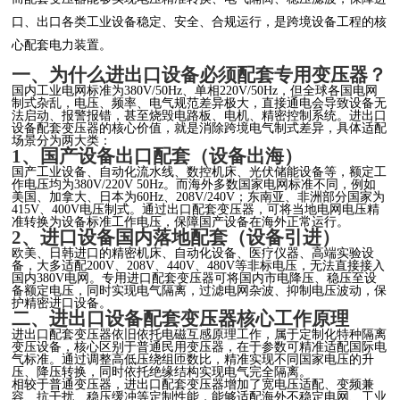
口、出口各类工业设备稳定、安全、合规运行，是跨境设备工程的核
心配套电力装置。
一、为什么进出口设备必须配套专用变压器？
国内工业电网标准为380V/50Hz、单相220V/50Hz，但全球各国电网
制式杂乱，电压、频率、电气规范差异极大，直接通电会导致设备无
法启动、报警报错，甚至烧毁电路板、电机、精密控制系统。进出口
设备配套变压器的核心价值，就是消除跨境电气制式差异，具体适配
场景分为两大类：
1、国产设备出口配套（设备出海）
国产工业设备、自动化流水线、数控机床、光伏储能设备等，额定工
作电压均为380V/220V 50Hz。而海外多数国家电网标准不同，例如
美国、加拿大、日本为60Hz、208V/240V；东南亚、非洲部分国家为
415V、400V电压制式。通过出口配套变压器，可将当地电网电压精
准转换为设备标准工作电压，保障国产设备在海外正常运行。
2、进口设备国内落地配套（设备引进）
欧美、日韩进口的精密机床、自动化设备、医疗仪器、高端实验设
备，大多适配200V、208V、440V、480V等非标电压，无法直接接入
国内380V电网。专用进口配套变压器可将国内市电降压、稳压至设
备额定电压，同时实现电气隔离，过滤电网杂波、抑制电压波动，保
护精密进口设备。
二、进出口设备配套变压器核心工作原理
进出口配套变压器依旧依托电磁互感原理工作，属于定制化特种隔离
变压设备，核心区别于普通民用变压器，在于参数可精准适配国际电
气标准。通过调整高低压绕组匝数比，精准实现不同国家电压的升
压、降压转换，同时依托绝缘结构实现电气完全隔离。
相较于普通变压器，进出口配套变压器增加了宽电压适配、变频兼
容、抗干扰、稳压缓冲等定制性能，能够适配海外不稳定电网、工业