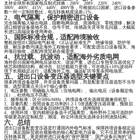
支持全球所有国家电压制式转换：200V、208V、220V、240V、
380V、400V、415V、440V、480V等，可根据出口国家、进口设备参
数一对一定制匝数比，电压转换精度误差≤1%。
2、电气隔离，保护精密进口设备
完全隔离输入输出电路，阻断电网杂波、浪涌电压、零线漂移，解决
进口精密设备接地不良、信号干扰、传感器失灵等常见问题，大幅延
长进口高端设备使用寿命。
3、国际标准合规，适配跨境验收
整机按照IEC国际电气标准、CE认证标准生产，绝缘等级、防护等
级、耐压参数均满足海外工程验收要求，可配套进出口设备报关、海
外项目验收，适配跨境贸易合规需求。
4、抗过载、抗波动，适配海外劣质电网
海外部分国家电网电压波动大、谐波严重，进出口专用变压器优化了
铁芯和绕组结构，耐冲击、抗过载能力更强，可在电压±10%波动环
境下长期稳定运行，适配海外工地、偏远矿区等复杂用电场景。
五、进出口设备变压器选型关键要点
很多跨境设备故障，并非设备质量问题，而是配套变压器选型不当导
致。选型需重点关注4个核心参数：
1、电压参数：明确输入电压（当地电网）、输出电压（设备额定电
压），杜绝电压不匹配；
2、频率标准：区分50Hz/60Hz，跨境设备优先选择双频兼容机型；
3、容量匹配：按照设备总功率的1.2-1.5倍选配变压器容量，预留启
动冲击余量，避免设备启动时压降过大、跳闸报错；
4、使用环境：室内精密设备选干式隔离型，海外野外工地可选防护
等级更高的定制机型，潮湿、粉尘环境优先选择全封闭浇筑结构。
六、总结
进出口设备配套变压器是打通国内外电气标准、保障跨境设备稳定运
行、满足国际贸易合规验收的核心配套电力设备。它不仅是简单的电
压转换装置，更是精密进口设备的“保护屏障”、国产设备出海的“适