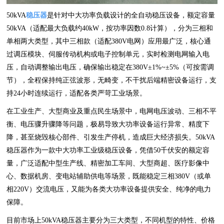
50kVA
稳压器
是针对中大功率负载设计的全自动稳压设备，额定容量
50kVA（适配最大负载约40kW，按功率因数0.8计算），分为三相和
单相两大类型，其中三相款（适配380V电网）应用最广泛，核心通
过调压模块、伺服传动机构或电子控制单元，实时检测电网输入电
压，自动调整输出电压，确保输出稳定在380V±1%~±5%（可按需调
节），全程保持纯正弦波形，无畸变，不干扰后端精密设备运行，支
持24小时连续运行，适配各类严苛工业场景。
在工业生产、大型商业及重点民生场景中，电网电压波动、三相不平
衡、电压骤升骤降等问题，极易导致大功率设备运行异常、精度下
降，甚至烧毁核心部件、引发生产停机，造成巨大经济损失。50kVA
稳压器作为一款中大功率工业级稳压设备，凭借50千伏安的额定容
量，广泛适配中型生产线、精密加工车间、大型商超、医疗影像中
心、数据机房、变电站辅助供电等场景，既能稳定三相380V（或单
相220V）交流电压，又能为各类大功率设备提供安全、纯净的电力
保障。
目前市场上50kVA稳压器主要分为三大类型，不同机型的特性、价格