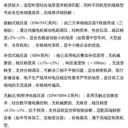
差异较大，选型时需结合场景需求精准匹配，同时不同机型的规格型
号命名也有细微差异，后续将详细拆解：
接触式稳压器（SJW/SVC系列）：由三只单相稳压器Y联接而成（三
相款），通过伺服电机驱动电刷调压，结构简单、性价比高，稳压精
度±2%~±5%，适合负载波动较小的场景（如普通中型车间、大型超
市、冷库机组），价格相对亲民，是中小微企业的优选。
补偿式稳压器（SBW系列）：核心采用电压叠加补偿原理，无机械
磨损，稳压精度高（±1%~±2%），响应速度快（＜100ms），无波形
畸变，支持分相调压，可解决三相不平衡问题，适合精密机床、医疗
影像设备、电子生产线等对电压稳定性要求严苛的场景，是目前工业
领域的主流选择，价格相对偏高。
无触点/精密净化稳压器（DJW/SBW-Z系列）：采用无触点切换技
术，结合数字微电脑控制，无机械磨损、无噪音，稳压精度
±0.5%~±1%，抗干扰强，支持远程监控和智能诊断，适配高端精密
设备（如半导体加工、实验室仪器），价格最高，属于高端定制类机
型。