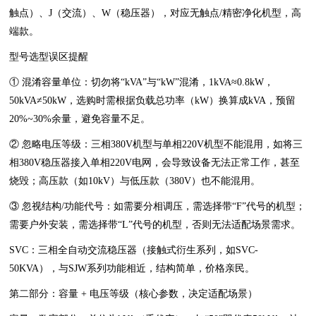
触点）、J（交流）、W（稳压器），对应无触点/精密净化机型，高
端款。
型号选型误区提醒
① 混淆容量单位：切勿将“kVA”与“kW”混淆，1kVA≈0.8kW，
50kVA≠50kW，选购时需根据负载总功率（kW）换算成kVA，预留
20%~30%余量，避免容量不足。
② 忽略电压等级：三相380V机型与单相220V机型不能混用，如将三
相380V稳压器接入单相220V电网，会导致设备无法正常工作，甚至
烧毁；高压款（如10kV）与低压款（380V）也不能混用。
③ 忽视结构/功能代号：如需要分相调压，需选择带“F”代号的机型；
需要户外安装，需选择带“L”代号的机型，否则无法适配场景需求。
SVC：三相全自动交流稳压器（接触式衍生系列，如SVC-
50KVA），与SJW系列功能相近，结构简单，价格亲民。
第二部分：容量 + 电压等级（核心参数，决定适配场景）