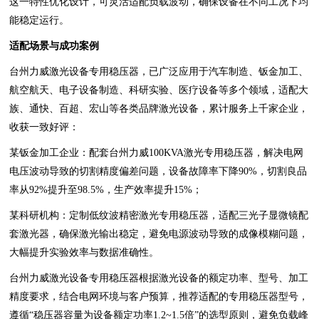
这一特性优化设计，可灵活适配负载波动，确保设备在不同工况下均
能稳定运行。
适配场景与成功案例
台州力威激光设备专用稳压器，已广泛应用于汽车制造、钣金加工、
航空航天、电子设备制造、科研实验、医疗设备等多个领域，适配大
族、通快、百超、宏山等各类品牌激光设备，累计服务上千家企业，
收获一致好评：
某钣金加工企业：配套台州力威100KVA激光专用稳压器，解决电网
电压波动导致的切割精度偏差问题，设备故障率下降90%，切割良品
率从92%提升至98.5%，生产效率提升15%；
某科研机构：定制低纹波精密激光专用稳压器，适配三光子显微镜配
套激光器，确保激光输出稳定，避免电源波动导致的成像模糊问题，
大幅提升实验效率与数据准确性。
台州力威激光设备专用稳压器根据激光设备的额定功率、型号、加工
精度要求，结合电网环境与客户预算，推荐适配的专用稳压器型号，
遵循“稳压器容量为设备额定功率1.2~1.5倍”的选型原则，避免负载峰