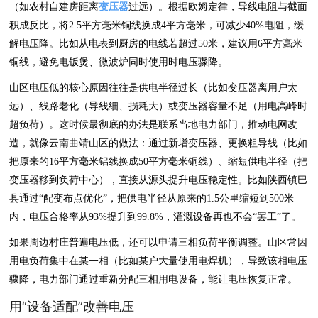
（如农村自建房距离
变压器
过远）。根据欧姆定律，导线电阻与截面
积成反比，将2.5平方毫米铜线换成4平方毫米，可减少40%电阻，缓
解电压降。比如从电表到厨房的电线若超过50米，建议用6平方毫米
铜线，避免电饭煲、微波炉同时使用时电压骤降。
山区电压低的核心原因往往是供电半径过长（比如变压器离用户太
远）、线路老化（导线细、损耗大）或变压器容量不足（用电高峰时
超负荷）。这时候最彻底的办法是联系当地电力部门，推动电网改
造，就像云南曲靖山区的做法：通过新增变压器、更换粗导线（比如
把原来的16平方毫米铝线换成50平方毫米铜线）、缩短供电半径（把
变压器移到负荷中心），直接从源头提升电压稳定性。比如陕西镇巴
县通过“配变布点优化”，把供电半径从原来的1.5公里缩短到500米
内，电压合格率从93%提升到99.8%，灌溉设备再也不会“罢工”了。
如果周边村庄普遍电压低，还可以申请三相负荷平衡调整。山区常因
用电负荷集中在某一相（比如某户大量使用电焊机），导致该相电压
骤降，电力部门通过重新分配三相用电设备，能让电压恢复正常。
用“设备适配”改善电压