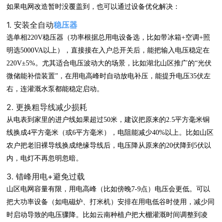
如果电网改造暂时没覆盖到，也可以通过设备优化解决：
1. 安装全自动
稳压器
选单相220V稳压器（功率根据总用电设备选，比如带冰箱+空调+照
明选5000VA以上），直接接在入户总开关后，能把输入电压稳定在
220V±5%。尤其适合电压波动大的场景，比如湖北山区推广的“光伏
微储能补偿装置”，在用电高峰时自动放电补压，能提升电压35伏左
右，连灌溉水泵都能稳定启动。
2. 更换粗导线减少损耗
从电表到家里的进户线如果超过50米，建议把原来的2.5平方毫米铜
线换成4平方毫米（或6平方毫米），电阻能减少40%以上。比如山区
农户把老旧裸导线换成绝缘导线后，电压降从原来的20伏降到5伏以
内，电灯不再忽明忽暗。
3. 错峰用电+避免过载
山区电网容量有限，用电高峰（比如傍晚7-9点）电压会更低。可以
把大功率设备（如电磁炉、打米机）安排在用电低谷时使用，减少同
时启动导致的电压骤降。比如云南种植户把大棚灌溉时间调整到凌