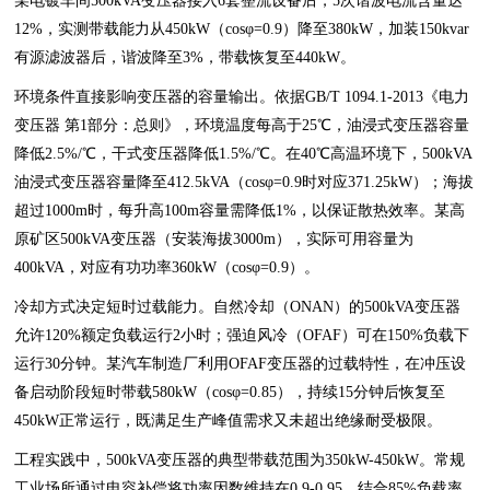
某电镀车间500kVA变压器接入6套整流设备后，5次谐波电流含量达
12%，实测带载能力从450kW（cosφ=0.9）降至380kW，加装150kvar
有源滤波器后，谐波降至3%，带载恢复至440kW。
环境条件直接影响变压器的容量输出。依据GB/T 1094.1-2013《电力
变压器 第1部分：总则》，环境温度每高于25℃，油浸式变压器容量
降低2.5%/℃，干式变压器降低1.5%/℃。在40℃高温环境下，500kVA
油浸式变压器容量降至412.5kVA（cosφ=0.9时对应371.25kW）；海拔
超过1000m时，每升高100m容量需降低1%，以保证散热效率。某高
原矿区500kVA变压器（安装海拔3000m），实际可用容量为
400kVA，对应有功功率360kW（cosφ=0.9）。
冷却方式决定短时过载能力。自然冷却（ONAN）的500kVA变压器
允许120%额定负载运行2小时；强迫风冷（OFAF）可在150%负载下
运行30分钟。某汽车制造厂利用OFAF变压器的过载特性，在冲压设
备启动阶段短时带载580kW（cosφ=0.85），持续15分钟后恢复至
450kW正常运行，既满足生产峰值需求又未超出绝缘耐受极限。
工程实践中，500kVA变压器的典型带载范围为350kW-450kW。常规
工业场所通过电容补偿将功率因数维持在0.9-0.95，结合85%负载率