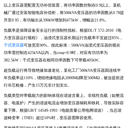
以上变压器需配置无功补偿装置，将功率因数控制在0.9以上。某机
械厂通过安装智能电容补偿柜，将500kVA变压器的功率因数从0.78提
升至0.95，有功输出从390kW增加到475kW，增幅达21.8%。
负载率是保障设备安全运行的强制性指标。根据DL/T 572-2010《电
力变压器运行规程》，油浸式变压器长期运行负载率不宜超过85%，
干式变压器
可放宽至90%。按此标准：500kVA油浸式变压器的视在
功率需控制在425kVA以内，当cosφ=0.9时，对应有功功率为
382.5kW；干式变压器在相同功率因数下可带载405kW。
超负载运行将导致绝缘加速老化，某化工厂500kVA变压器因连续半
年负载率达110%，绕组绝缘电阻从2000MΩ降至500MΩ，被迫提前进
行吊芯检修，产生15万元非计划支出。
负载类型对带载能力的影响体现在谐波含量上。非线性负载（如整流
器、电弧炉）产生的谐波电流会增加变压器铜耗和铁耗，导致实际容
量下降。根据GB/T 14549-1993《电能质量公用电网谐波》，当总谐
波畸变率（THD）超过10%时，变压器需降容使用。