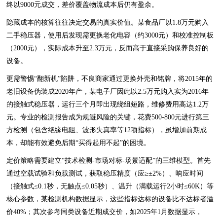
终以9000元成交，差价覆盖物流成本后仍有盈余。
隐藏成本的核算往往决定交易的真实价值。某食品厂以1.8万元购入
二手稳压器，使用后发现需更换老化电容（约3000元）和校准控制板
（2000元），实际成本升至2.3万元，反而高于直接采购保养良好的
设备。
更需警惕“翻新机”陷阱，不良商家通过更换外壳和铭牌，将2015年的
老旧设备伪装成2020年产，某电子厂因此以2.5万元购入实为2016年
的接触式稳压器，运行三个月即出现绕组短路，维修费用高达1.2万
元。专业的检测报告成为规避风险的关键，花费500-800元进行第三
方检测（包含绝缘电阻、波形失真率等12项指标），虽增加前期成
本，却能有效避免后期“买得起用不起”的困境。
定价策略需要建立“技术检测-市场对标-场景适配”的三维模型。首先
通过空载试验和负载测试，获取稳压精度（应≥±2%）、响应时间
（接触式≤0.1秒，无触点≤0.05秒）、温升（满载运行2小时≤60K）等
核心参数，某检测机构数据显示，这些指标达标的设备比不达标者溢
价40%；其次参考同类设备近期成交价，如2025年1月数据显示，