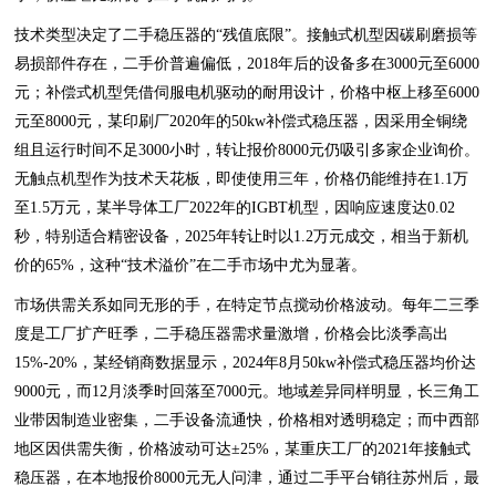
技术类型决定了二手稳压器的“残值底限”。接触式机型因碳刷磨损等
易损部件存在，二手价普遍偏低，2018年后的设备多在3000元至6000
元；补偿式机型凭借伺服电机驱动的耐用设计，价格中枢上移至6000
元至8000元，某印刷厂2020年的50kw补偿式稳压器，因采用全铜绕
组且运行时间不足3000小时，转让报价8000元仍吸引多家企业询价。
无触点机型作为技术天花板，即使使用三年，价格仍能维持在1.1万
至1.5万元，某半导体工厂2022年的IGBT机型，因响应速度达0.02
秒，特别适合精密设备，2025年转让时以1.2万元成交，相当于新机
价的65%，这种“技术溢价”在二手市场中尤为显著。
市场供需关系如同无形的手，在特定节点搅动价格波动。每年二三季
度是工厂扩产旺季，二手稳压器需求量激增，价格会比淡季高出
15%-20%，某经销商数据显示，2024年8月50kw补偿式稳压器均价达
9000元，而12月淡季时回落至7000元。地域差异同样明显，长三角工
业带因制造业密集，二手设备流通快，价格相对透明稳定；而中西部
地区因供需失衡，价格波动可达±25%，某重庆工厂的2021年接触式
稳压器，在本地报价8000元无人问津，通过二手平台销往苏州后，最