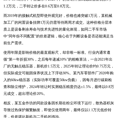
1.2万元，二手转让价多在0.6万至0.8万元。
而2019年的接触式机型即使外观完好，价格也难突破1万元，某机械
加工厂的闲置设备挂牌1万元仍需等待两周才成交。这种价格分层本
质上是设备剩余寿命与技术先进性的量化体现，如同二手车市场
中“同年份不同配置”的价差逻辑，核心在于判断设备是否还能满足当
前生产需求。
使用年限是影响价格的最直观标尺，却非唯一标准。行业内通常遵
循“第一年折损30%，之后每年递减10%”的粗略算法，一台2021年出
厂的无触点稳压器，新机价1.5万元，2025年转让理论价约0.75万元，
但实际成交可能因保养状况上下浮动30%。某汽车零部件厂2020年购
入的60kw稳压器（实际功率可覆盖50kw负载），因每月进行碳刷检
查和除尘维护，2024年转让时实测稳压精度仍达±1.5%，最终以0.8万
元成交，超出理论价20%。
相反，某五金作坊的同款设备因长期在粉尘环境下运行，散热器积灰
导致过热保护频繁触发，即使仅使用两年，最终仅以1.1万元低价转
手，价差堪比新机与二手机的鸿沟。