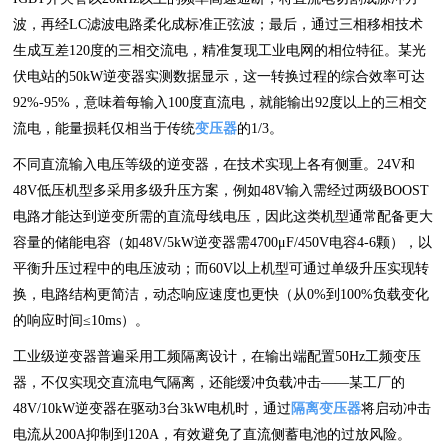
波，再经LC滤波电路柔化成标准正弦波；最后，通过三相移相技术
生成互差120度的三相交流电，精准复现工业电网的相位特征。某光
伏电站的50kW逆变器实测数据显示，这一转换过程的综合效率可达
92%-95%，意味着每输入100度直流电，就能输出92度以上的三相交
流电，能量损耗仅相当于传统
变压器
的1/3。
不同直流输入电压等级的逆变器，在技术实现上各有侧重。24V和
48V低压机型多采用多级升压方案，例如48V输入需经过两级BOOST
电路才能达到逆变所需的直流母线电压，因此这类机型通常配备更大
容量的储能电容（如48V/5kW逆变器需4700μF/450V电容4-6颗），以
平衡升压过程中的电压波动；而60V以上机型可通过单级升压实现转
换，电路结构更简洁，动态响应速度也更快（从0%到100%负载变化
的响应时间≤10ms）。
工业级逆变器普遍采用工频隔离设计，在输出端配置50Hz工频变压
器，不仅实现交直流电气隔离，还能缓冲负载冲击——某工厂的
48V/10kW逆变器在驱动3台3kW电机时，通过
隔离变压器
将启动冲击
电流从200A抑制到120A，有效避免了直流侧蓄电池的过放风险。