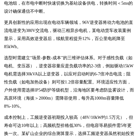
电池组，在市电中断时快速切换为基站设备供电，转换时间＜5ms的
设计确保通信不中断。
更具创新性的应用出现在电动车辆领域，96V逆变器将动力电池的直
流电逆变为380V交流电，驱动三相异步电机，某电动货车改装案例
显示，采用高效逆变器后，续航里程提升12%，百公里电耗降至
85kWh。
选型时需建立“场景-参数-成本”的三维评估体系。对于感性负载（如
电机、变压器），逆变器容量应是负载功率的2-3倍，例如驱动15kW
电机需选择30kVA以上逆变器，以应对启动时的6-7倍冲击电流；阻
性负载（如电加热设备）则可按1.2倍容量配置。环境适应性方面，
户外使用需选择IP54防护等级机型，沿海地区要考虑防盐雾设计，而
高原环境（海拔＞2000m）需降容使用，每升高1000m容量降低
8%-10%。
成本控制上，工频逆变器初期投入较高（48V/10kW约1.5万元），但
寿命可达10年以上；高频机型价格低30%，但电容等易损件需5年更
换一次。某矿山企业的综合测算显示，选择工频逆变器虽然初始投资