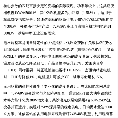
核心参数的匹配直接决定逆变器的实际表现。功率等级上，这类逆变
器覆盖1kW至500kW，其中24V机型多为小功率（1-5kW），适用于
车载或便携式场景，如通信基站的应急供电；48V/60V机型功率扩展
至30kW，可驱动小型生产线；72V/96V高压直流输入机型则能达到
500kW，满足中型工业设备需求。
电压调整率是衡量稳定性的关键指标，优质逆变器在负载从0%变化
到100%时，输出电压波动可控制在±2%以内（即380V±7.6V），某食
品加工厂的测试显示，使用电压调整率1%的逆变器后，包装机封口
温度波动从±5℃降至±1℃，产品合格率提升2.3%。波形失真率
（THD）同样重要，纯正弦波输出要求THD≤5%，当驱动精密电机
时，THD每降低1%，电机温升可减少3℃，轴承寿命延长15%。
应用场景的多样性催生了专业化的逆变器设计。在太阳能离网系统
中，48V/60V逆变器常与光伏阵列配合，通过MPPT最大功率跟踪技
术将光能转化为380V动力电，某沙漠光伏泵站采用4台60V/25kW逆
变器并联运行，实现对75kW深井泵的稳定供电，日均提水量达3000
立方米。通信基站的备用电源系统则青睐24V/48V机型，利用现有蓄