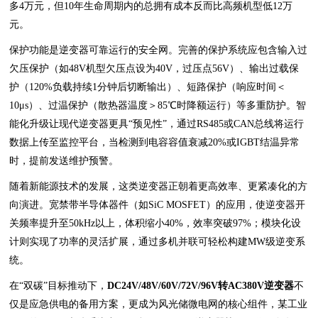
多4万元，但10年生命周期内的总拥有成本反而比高频机型低12万
元。
保护功能是逆变器可靠运行的安全网。完善的保护系统应包含输入过
欠压保护（如48V机型欠压点设为40V，过压点56V）、输出过载保
护（120%负载持续1分钟后切断输出）、短路保护（响应时间＜
10μs）、过温保护（散热器温度＞85℃时降额运行）等多重防护。智
能化升级让现代逆变器更具“预见性”，通过RS485或CAN总线将运行
数据上传至监控平台，当检测到电容容值衰减20%或IGBT结温异常
时，提前发送维护预警。
随着新能源技术的发展，这类逆变器正朝着更高效率、更紧凑化的方
向演进。宽禁带半导体器件（如SiC MOSFET）的应用，使逆变器开
关频率提升至50kHz以上，体积缩小40%，效率突破97%；模块化设
计则实现了功率的灵活扩展，通过多机并联可轻松构建MW级逆变系
统。
在“双碳”目标推动下，
DC24V/48V/60V/72V/96V转AC380V逆变器
不
仅是应急供电的备用方案，更成为风光储微电网的核心组件，某工业