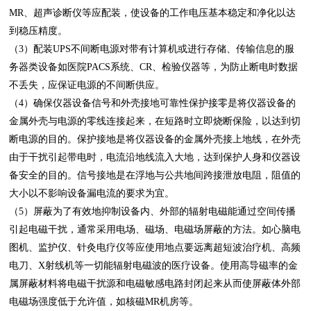
MR、超声诊断仪等应配装，使设备的工作电压基本稳定和净化以达
到稳压精度。
（3）配装UPS不间断电源对带有计算机或进行存储、传输信息的服
务器类设备如医院PACS系统、CR、检验仪器等，为防止断电时数据
不丢失，应保证电源的不间断供应。
（4）确保仪器设备信号和外壳接地可靠性保护接零是将仪器设备的
金属外壳与电源的零线连接起来，在短路时立即烧断保险，以达到切
断电源的目的。保护接地是将仪器设备的金属外壳接上地线，在外壳
由于干扰引起带电时，电流沿地线流入大地，达到保护人身和仪器设
备安全的目的。信号接地是在浮地与公共地间跨接泄放电阻，阻值的
大小以不影响设备漏电流的要求为宜。
（5）屏蔽为了有效地抑制设备内、外部的辐射电磁能通过空间传播
引起电磁干扰，通常采用电场、磁场、电磁场屏蔽的方法。如心脑电
图机、监护仪、针灸电疗仪等应使用地点要远离超短波治疗机、高频
电刀、X射线机等一切能辐射电磁波的医疗设备。使用高导磁率的金
属屏蔽材料将电磁干扰源和电磁敏感电路封闭起来从而使屏蔽体外部
电磁场强度低于允许值，如核磁MR机房等。