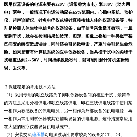
医用仪器设备的电源主要有220V（通常称为市电）和380V（动力用
电）两种，一般情况下电源波动应在±5%范围内。心脑电图机、监护
仪、超声诊断仪、针灸电疗仪或银针直接接触人体的仪器设备等，特
别是检测人体生物电信号的仪器设备，由于信号采集极其微弱，一旦
受到干扰，就会在检测结果如波形、图形、图像上叠加一种类似于某
些病变的畸变造成误诊，同时还会引起微电击，严重时会引起生命危
险。如果是带有计算机系统的医学仪器设备，当共模干扰中的尖峰干
扰幅度达到2～50V，时间持续数微秒时，就可能引起计算机逻辑错
误、丢失等。
2 保证稳定的常用技术方法
（1）采用专用的独立线路为了抑制仪器设备间的相互干扰，最简单
的方法是采用分相供电和独立线路供电，即在三线供电线路中使用某
一相作为敏感设备的供电电源，另一相作为外部设备的供电电源，再
一相作为常用测试仪器或其它辅助设备的供电电源。这种措施常应用
在大型的医疗仪器设备供电系统中。
（2）安装交流
稳压器
对电源波动性要求较高的设备如CT、DR、