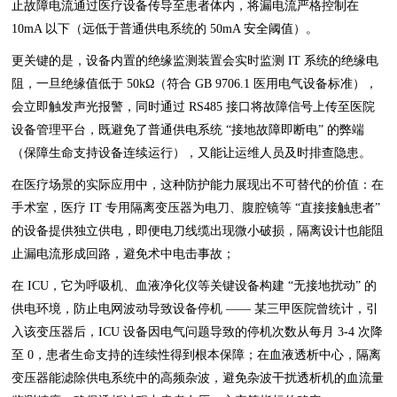
止故障电流通过医疗设备传导至患者体内，将漏电流严格控制在
10mA 以下（远低于普通供电系统的 50mA 安全阈值）。
更关键的是，设备内置的绝缘监测装置会实时监测 IT 系统的绝缘电
阻，一旦绝缘值低于 50kΩ（符合 GB 9706.1 医用电气设备标准），
会立即触发声光报警，同时通过 RS485 接口将故障信号上传至医院
设备管理平台，既避免了普通供电系统 “接地故障即断电” 的弊端
（保障生命支持设备连续运行），又能让运维人员及时排查隐患。
在医疗场景的实际应用中，这种防护能力展现出不可替代的价值：在
手术室，医疗 IT 专用隔离变压器为电刀、腹腔镜等 “直接接触患者”
的设备提供独立供电，即便电刀线缆出现微小破损，隔离设计也能阻
止漏电流形成回路，避免术中电击事故；
在 ICU，它为呼吸机、血液净化仪等关键设备构建 “无接地扰动” 的
供电环境，防止电网波动导致设备停机 —— 某三甲医院曾统计，引
入该变压器后，ICU 设备因电气问题导致的停机次数从每月 3-4 次降
至 0，患者生命支持的连续性得到根本保障；在血液透析中心，隔离
变压器能滤除供电系统中的高频杂波，避免杂波干扰透析机的血流量