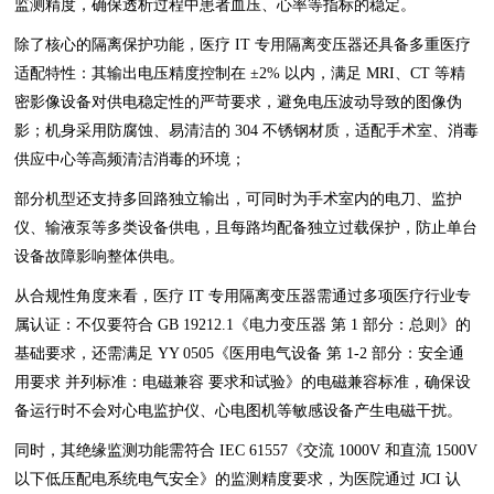
监测精度，确保透析过程中患者血压、心率等指标的稳定。
除了核心的隔离保护功能，医疗 IT 专用隔离变压器还具备多重医疗
适配特性：其输出电压精度控制在 ±2% 以内，满足 MRI、CT 等精
密影像设备对供电稳定性的严苛要求，避免电压波动导致的图像伪
影；机身采用防腐蚀、易清洁的 304 不锈钢材质，适配手术室、消毒
供应中心等高频清洁消毒的环境；
部分机型还支持多回路独立输出，可同时为手术室内的电刀、监护
仪、输液泵等多类设备供电，且每路均配备独立过载保护，防止单台
设备故障影响整体供电。
从合规性角度来看，医疗 IT 专用隔离变压器需通过多项医疗行业专
属认证：不仅要符合 GB 19212.1《电力变压器 第 1 部分：总则》的
基础要求，还需满足 YY 0505《医用电气设备 第 1-2 部分：安全通
用要求 并列标准：电磁兼容 要求和试验》的电磁兼容标准，确保设
备运行时不会对心电监护仪、心电图机等敏感设备产生电磁干扰。
同时，其绝缘监测功能需符合 IEC 61557《交流 1000V 和直流 1500V
以下低压配电系统电气安全》的监测精度要求，为医院通过 JCI 认