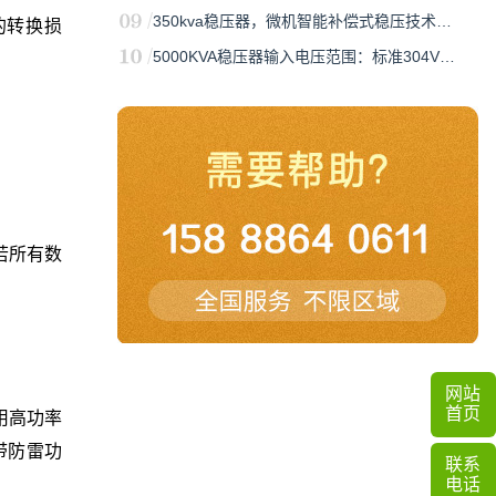
350kva稳压器，微机智能补偿式稳压技术…
的转换损
5000KVA稳压器输入电压范围：标准304V…
，若所有数
网站
首页
用高功率
带防雷功
联系
电话