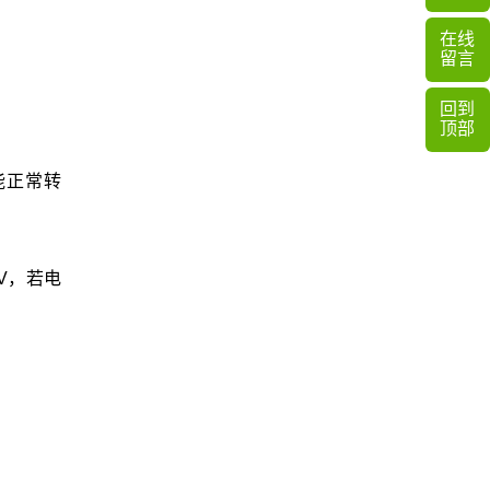
在线
留言
回到
：
顶部
 能正常转
2V，若电