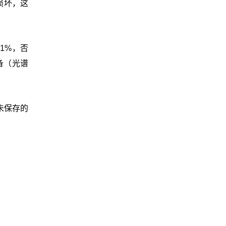
损坏，这
1%，否
备（光谱
未保存的