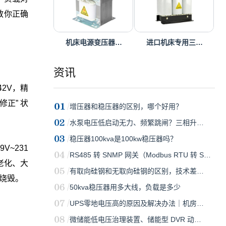
教你正确
机床电源变压器…
进口机床专用三…
资讯
42V，精
正” 状
增压器和稳压器的区别，哪个好用？
水泵电压低启动无力、频繁跳闸？三相升…
稳压器100kva是100kw稳压器吗？
~231
RS485 转 SNMP 网关（Modbus RTU 转 S…
老化、大
有取向硅钢和无取向硅钢的区别，技术差…
压烧毁。
50kva稳压器用多大线，负载是多少
UPS零地电压高的原因及解决办法｜机房…
微储能低电压治理装置、储能型 DVR 动…