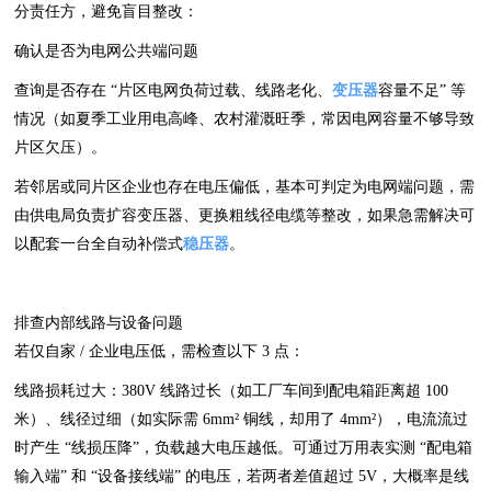
分责任方，避免盲目整改：
确认是否为电网公共端问题
查询是否存在 “片区电网负荷过载、线路老化、
变压器
容量不足” 等
情况（如夏季工业用电高峰、农村灌溉旺季，常因电网容量不够导致
片区欠压）。
若邻居或同片区企业也存在电压偏低，基本可判定为电网端问题，需
由供电局负责扩容变压器、更换粗线径电缆等整改，如果急需解决可
以配套一台全自动补偿式
稳压器
。
排查内部线路与设备问题
若仅自家 / 企业电压低，需检查以下 3 点：
线路损耗过大：380V 线路过长（如工厂车间到配电箱距离超 100
米）、线径过细（如实际需 6mm² 铜线，却用了 4mm²），电流流过
时产生 “线损压降”，负载越大电压越低。可通过万用表实测 “配电箱
输入端” 和 “设备接线端” 的电压，若两者差值超过 5V，大概率是线