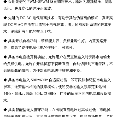
◆ 采用先进的 PWM+SPWM 脉宽调制技术，输出为稳频稳压、滤除
杂讯、失真度低的纯净正弦波。
◆ 先进的 DC-AC 电气隔离技术，有别于其他伪隔离的模式，真正实
现 DC与 AC 在所有回路完全电气隔离，满足所有应用系统的隔离要
求，消除所有可能的交互干扰。
◆ 具备开机自检功能，带载能力强、负载兼容性好。内置旁路开
关，提高了逆变电源供电的连续性、可靠性。
◆ 具备市电直接开机功能，允许用户在无直流输入时旁路市电输出
给负载供电，允许在开机状态下切断直流，自动切换到市电旁路，不
影响负载的供电，方便对蓄电池进行维护和更换。
◆ 具备市电输入 50Hz/60Hz 自适应功能，即可跟踪和记忆市电输入
屏率并逆变输出相同的频率模式，使逆变器的输入频率范围达到
44Hz～66Hz，输出 50Hz 或 60Hz，广泛的适应不同的电网和设备需
求。
◆ 具备智能型无人值守功能，在出现直流电压过高或过低、市电掉
电等关关断输出后，直流电压或市电恢复正常，电源自动恢复，尤其