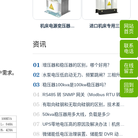
机床电源变压器…
进口机床专用三…
网站
首页
资讯
联系
电话
增压器和稳压器的区别，哪个好用？
在线
留言
户需求。
水泵电压低启动无力、频繁跳闸？三相升…
稳压器100kva是100kw稳压器吗？
回到
顶部
RS485 转 SNMP 网关（Modbus RTU 转 S…
有取向硅钢和无取向硅钢的区别，技术差…
50kva稳压器用多大线，负载是多少
UPS零地电压高的原因及解决办法｜机房…
微储能低电压治理装置、储能型 DVR 动…