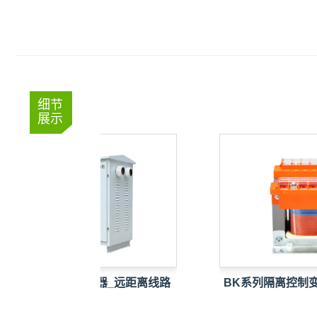
细节
展示
隧道矿山专用升压器_远距离线路
BK系列隔离控制变压
电…
隔…