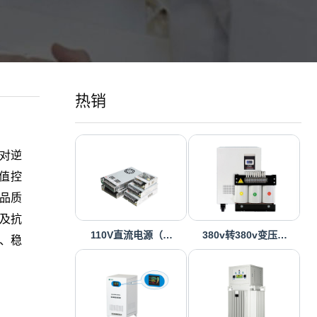
热销
）对逆
时值控
品质
及抗
110V直流电源（…
380v转380v变压…
、稳