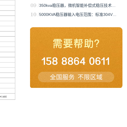
350kva稳压器，微机智能补偿式稳压技术…
5000KVA稳压器输入电压范围：标准304V…