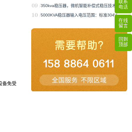
联系
350kva稳压器，微机智能补偿式稳压技术…
电话
5000KVA稳压器输入电压范围：标准304V…
在线
留言
回到
顶部
设备免受