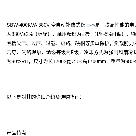
SBW-400KVA 380V 全自动补偿式
稳压器
‌是一款高性能的电力
为380V±2%（标配），稳压精度为±2%（1%-5%可调）
包括欠压、过压、过载、短路、缺相等多重保护，负载能力为额定
击穿、闪络现象，绝缘等级为F级，冷却方式为强制风扇冷却，
为90%RH，尺寸为长1200×宽750×高1700mm，重量为980
以下是对其的详细介绍及选购指南：
产品特点