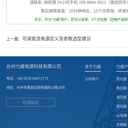
请联系 :徐经理 24小时手机 158 8864 0611（微信同号
售后保障承诺：10分钟响应，12个月质保，终
®
注：作为“力威”用户，您可以享受：3个月包换（定制产品
可调直流电源定义及参数选型建议
上一篇：
台州力威电源科技有限公司
关于力威
力威
电话：
+86 0576 84871773
公司简介
变压器
地址：
台州市黄岩区院桥镇院沙路39号
稳压器
调压器
在线留言
增压器
dc电源
变频器