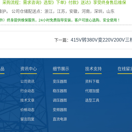
）
采购流程：需求咨询》选型》下单》付款》送达》享受终身售后维保
身维护。 公司仓储配送点：浙江，江苏，安徽，河南，深圳，山东
除外）终身提供维保服务，24小时免费指导安装，客户可放心选购、安全使用 ！
415V转380V变220V200V
下一篇：
产品
资讯中心
细节展示
技术支持
在线留
公司资讯
变压器图
资料下载
行业动态
稳压器图
代理加盟
技术文章
调压器图
选型工具
价格动态
变频器图
留言回复
直流电源