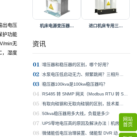
，输出电压
机床电源变压器…
进口机床专用三…
保护功能
资讯
min无
℃，湿度
增压器和稳压器的区别，哪个好用？
水泵电压低启动无力、频繁跳闸？三相升…
稳压器100kva是100kw稳压器吗？
RS485 转 SNMP 网关（Modbus RTU 转 S…
有取向硅钢和无取向硅钢的区别，技术差…
50kva稳压器用多大线，负载是多少
网站
UPS零地电压高的原因及解决办法｜机房…
首页
微储能低电压治理装置、储能型 DVR 动…