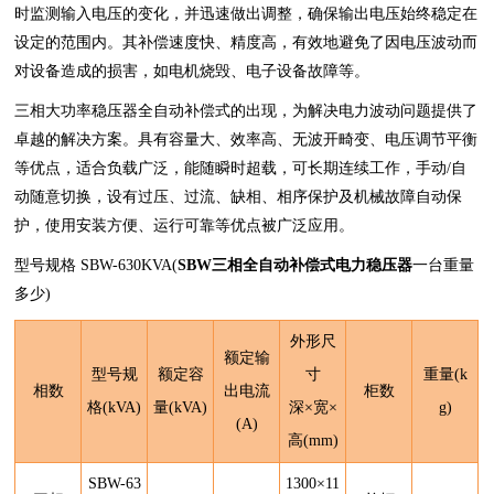
时监测输入电压的变化，并迅速做出调整，确保输出电压始终稳定在
设定的范围内。其补偿速度快、精度高，有效地避免了因电压波动而
对设备造成的损害，如电机烧毁、电子设备故障等。
三相大功率稳压器全自动补偿式的出现，为解决电力波动问题提供了
卓越的解决方案。具有容量大、效率高、无波开畸变、电压调节平衡
等优点，适合负载广泛，能随瞬时超载，可长期连续工作，手动/自
动随意切换，设有过压、过流、缺相、相序保护及机械故障自动保
护，使用安装方便、运行可靠等优点被广泛应用。
型号规格 SBW-630KVA(
SBW三相全自动补偿式电力稳压器
一台重量
多少)
外形尺
额定输
型号规
额定容
寸
重量
(k
相数
出电流
柜数
格
(kVA)
量
(kVA)
深
×
宽
×
g)
(A)
高
(mm)
SBW-63
1300
×11