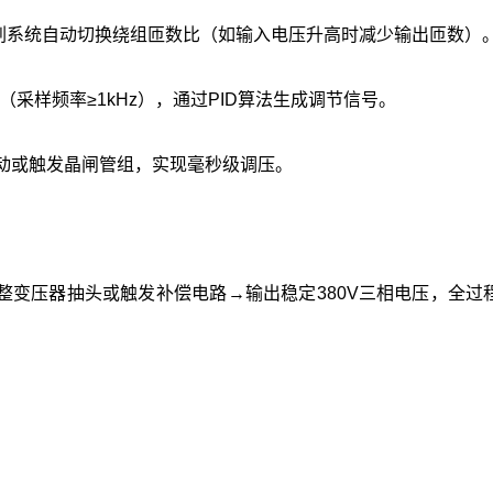
刷系统自动切换绕组匝数比（如输入电压升高时减少输出匝数）‌
（采样频率≥1kHz），通过PID算法生成调节信号‌。
移动或触发晶闸管组，实现毫秒级调压‌。
变压器抽头或触发补偿电路→输出稳定380V三相电压，全过