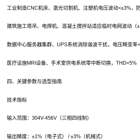
工业制造
CNC机床、激光切割机、注塑机
电压波动<±3%，
建筑施工
塔吊、电焊机、混凝土搅拌站
适应临时电网波动（±
数据中心
服务器集群、UPS系统
消除谐波干扰，电压畸变率<3
医疗设施
MRI设备、手术室供电系统
零中断切换，THD<5%‌
四、关键参数与选型指南
‌技术指标‌
输入范围：304V-456V（三相四线制）
输出精度：±1%（电子式） / ±3%（机械式）