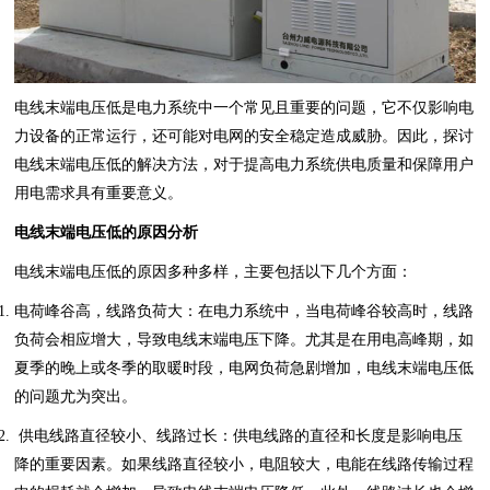
电线末端电压低是电力系统中一个常见且重要的问题，它不仅影响电
力设备的正常运行，还可能对电网的安全稳定造成威胁。因此，探讨
电线末端电压低的解决方法，对于提高电力系统供电质量和保障用户
用电需求具有重要意义。
电线末端电压低的原因分析
电线末端电压低的原因多种多样，主要包括以下几个方面：
电荷峰谷高，线路负荷大：在电力系统中，当电荷峰谷较高时，线路
负荷会相应增大，导致电线末端电压下降。尤其是在用电高峰期，如
夏季的晚上或冬季的取暖时段，电网负荷急剧增加，电线末端电压低
的问题尤为突出。
供电线路直径较小、线路过长：供电线路的直径和长度是影响电压
降的重要因素。如果线路直径较小，电阻较大，电能在线路传输过程