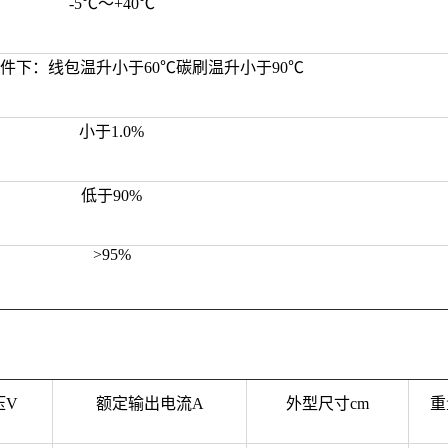
-5℃～+40℃
下：线包温升小于60℃碳刷温升小于90℃
小于1.0%
低于90%
>95%
压V
额定输出电流A
外型尺寸cm
重