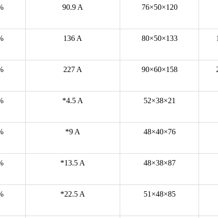
%
90.9 A
76×50×120
%
136 A
80×50×133
%
227 A
90×60×158
%
*4.5 A
52×38×21
%
*9 A
48×40×76
%
*13.5 A
48×38×87
%
*22.5 A
51×48×85