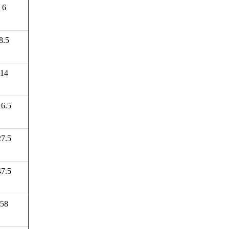
6
8.5
14
16.5
27.5
47.5
58