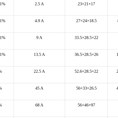
±1%
2.5 A
23×21×17
±1%
4.9 A
27×24×18.5
±1%
9 A
33.5×28.5×22
±1%
13.5 A
36.5×28.5×26
%
22.5 A
52.6×28.5×22
%
45 A
56×33×26.5
%
68 A
56×46×97