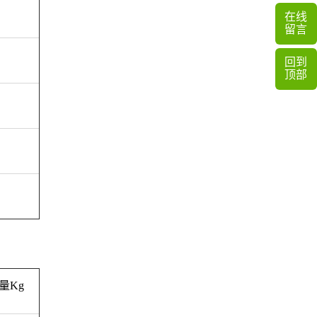
在线
留言
回到
顶部
量Kg