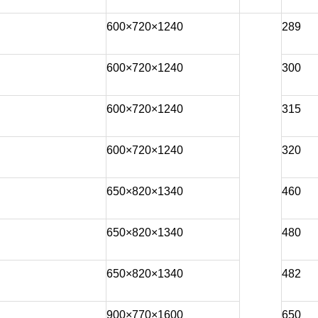
600×720×1240
289
600×720×1240
300
600×720×1240
315
600×720×1240
320
650×820×1340
460
650×820×1340
480
650×820×1340
482
900×770×1600
650