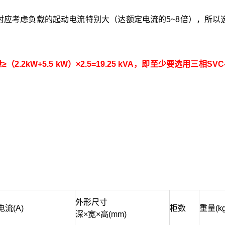
时应考虑负载的起动电流特别大（达额定电流的5~8倍），所以
2.2kW+5.5 kW）×2.5=19.25 kVA，即至少要选用三相SVC-
外形尺寸
流(A)
柜数
重量(kg
深×宽×高(mm)