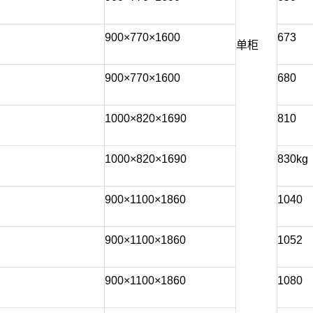
900×770×1600
673
单柜
900×770×1600
680
1000×820×1690
810
1000×820×1690
830kg
900×1100×1860
1040
900×1100×1860
1052
900×1100×1860
1080