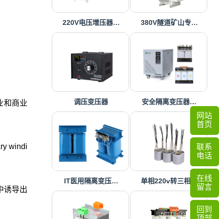
220V电压增压器…
380V隧道矿山专…
调压变压器
安全隔离变压器…
工业和商业
网站
首页
indi
联系
电话
在线
IT医用隔离变压…
单相220v转三相…
留言
中诱导出
回到
顶部