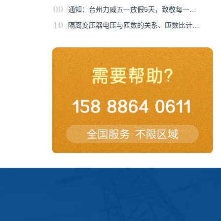
通知：台州力威五一放假5天，致敬每一…
隔离变压器电压与匝数的关系、匝数比计…