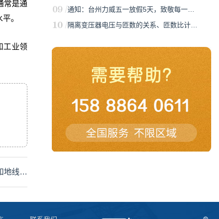
通常是通
通知：台州力威五一放假5天，致敬每一…
水平。
隔离变压器电压与匝数的关系、匝数比计…
和工业领
和地线…