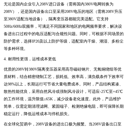
无论是国内企业引入208V进口设备（需将国内380V电网转换为
208V），还是国内设备出口至采用208V电压的地区（需将208V升压
至380V适配当地设备），隔离变压器都能完美适配。它支持
50Hz/60Hz双频率，可满足不同国家和地区的电网频率要求，解决设
备进出口过程中的电压适配与合规性问题。同时，可根据不同场景的
防护需求，选择IP20及以上防护等级，适配室内干燥、潮湿、多粉尘
等多种环境。
4. 耐用性更强，运维成本更低
优质的208V转380V隔离变压器采用高导磁硅钢片、无氧铜绕组等优
质材料，结合精密绕制工艺，损耗低、效率高，满负载条件下效率可
达98%以上，长期运行可节省大量电费成本。同时，产品结构紧凑、
散热性能优良，采用自然风冷或强制风冷设计，可适应-25℃至+45℃
的工作环境，温升限值≤65K，减少设备老化速度。此外，产品维护
简单，仅需定期清理滤网、紧固端子、检测绝缘电阻，即可保障长期
稳定运行，降低运维成本与停机损失。
在全球化贸易中，208V设备的进出口极为频繁。当208V设备出口至