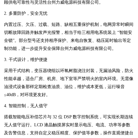
顾供电可靠性与灵活性台州力威电源科技有限公司。
2. 多重防护，安全无忧
内置过压、欠压、过载、短路、缺相五重保护机制，电网异常时瞬间
切断故障回路并触发声光报警，相当于给三相用电系统装上 “智能安
全锁”。部分型号还支持相序保护、来电自恢复、稳压延时输出等定
制功能，进一步提升安全保障台州力威电源科技有限公司。
3. 干式设计，维护便捷
采用干式结构，变压器绕组以环氧树脂浇注封装，无漏油风险，防火
性能卓越，适合厂房、机房、地下室等严禁明火的室内环境。无需像
油浸式设备那样定期检查油质、油位，维护成本更低，运行噪音
≤40dB，对环境更友好。
4. 智能控制，无人值守
搭载智能电压补偿芯片与 32 位 DSP 数字控制系统，可实现长期连续
无人值守运行。LCD 液晶触摸屏实时显示电压、电流、功率等参数
及告警信息，支持自定义稳压精度、保护值等参数，操作直观便捷台