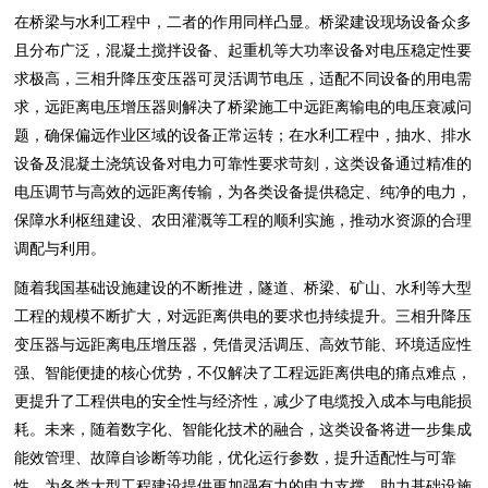
在桥梁与水利工程中，二者的作用同样凸显。桥梁建设现场设备众多
且分布广泛，混凝土搅拌设备、起重机等大功率设备对电压稳定性要
求极高，三相升降压变压器可灵活调节电压，适配不同设备的用电需
求，远距离电压增压器则解决了桥梁施工中远距离输电的电压衰减问
题，确保偏远作业区域的设备正常运转；在水利工程中，抽水、排水
设备及混凝土浇筑设备对电力可靠性要求苛刻，这类设备通过精准的
电压调节与高效的远距离传输，为各类设备提供稳定、纯净的电力，
保障水利枢纽建设、农田灌溉等工程的顺利实施，推动水资源的合理
调配与利用。
随着我国基础设施建设的不断推进，隧道、桥梁、矿山、水利等大型
工程的规模不断扩大，对远距离供电的要求也持续提升。三相升降压
变压器与远距离电压增压器，凭借灵活调压、高效节能、环境适应性
强、智能便捷的核心优势，不仅解决了工程远距离供电的痛点难点，
更提升了工程供电的安全性与经济性，减少了电缆投入成本与电能损
耗。未来，随着数字化、智能化技术的融合，这类设备将进一步集成
能效管理、故障自诊断等功能，优化运行参数，提升适配性与可靠
性，为各类大型工程建设提供更加强有力的电力支撑，助力基础设施