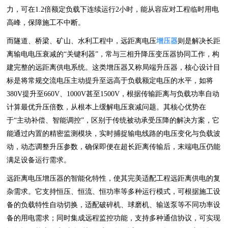
力，可在1.2倍额定负载下连续运行2小时，能从容应对工程临时用电
高峰，保障施工不中断。
而隧道、桥梁、矿山、水利工程中，远距离电压
增压器
则是解决长距
离输电电压衰减的“关键利器”，常与三相升降压变压器协同工作，构
建完整的远距离供电系统。这类增压器又称局端升压器，核心设计目
标是将常规交流电压主动提升至远高于负载额定电压的水平，如将
380V提升至660V、1000V甚至1500V，根据传输距离与负载功率自动
计算最优升压倍数，从根本上缓解电压衰减问题。其核心优势在
于“主动补偿、智能调控”，区别于传统被动承受压降的解决方案，它
能通过内置的精密监测模块，实时捕捉输电线路的电压变化与负载波
动，动态调整升压参数，确保即便在超长距离传输后，末端电压仍能
满足设备运行需求。
远距离电压增压器的智能化特性，使其完美适配工程远距离供电的复
杂需求。它支持恒压、恒流、恒功率等多种运行模式，可根据施工设
备的负载特性自动切换，适配破碎机、球磨机、输送泵等不同功率设
备的用电需求；同时集成远程监控功能，支持多种通信协议，可实现