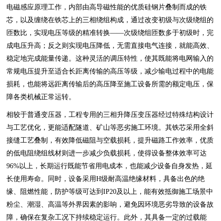
电磁感应原理工作，内部由高导磁性能的优质硅钢片叠制而成的铁
芯，以及缠绕在铁芯上的三相绕组构成，通过改变初级与次级绕组的
匝数比，实现电压等级的精准转换——次级绕组匝数多于初级时，完
成电压升高；反之则实现电压降低，无需直接电气连接，就能高效、
稳定地完成能量传递。这种灵活的调压特性，使其既能将电网输入的
常规电压提升至适合长距离传输的高压等级，减少输电过程中的电能
损耗，也能将远距离传输后的高压降至施工设备所需的额定电压，保
障各类机械正常运转。
相较于普通变压器，工程专用的三相升降压变压器经过特殊结构设计
与工艺优化，更能适配隧道、矿山等恶劣施工环境。其铁芯采用全斜
接缝工艺叠制，有效降低磁阻与空载损耗，提升磁路工作效率，优质
的低电阻绕组线材则进一步减少负载损耗，使得设备整体效率可达
96%以上，长期运行既能节省用电成本，也能减少设备自身发热，延
长使用寿命。同时，设备采用H级耐高温绝缘材料，具备出色的绝
缘、阻燃性能，防护等级可达到IP20及以上，能有效抵御施工场景中
粉尘、潮湿、高温等外界因素的影响，避免因环境恶劣导致的设备故
障，确保在复杂工况下持续稳定运行。此外，其具备一定的过载能