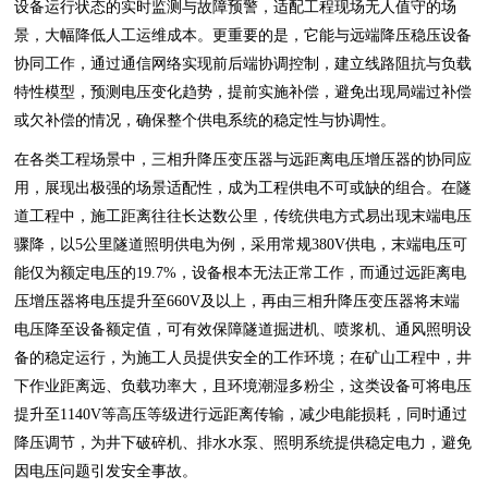
设备运行状态的实时监测与故障预警，适配工程现场无人值守的场
景，大幅降低人工运维成本。更重要的是，它能与远端降压稳压设备
协同工作，通过通信网络实现前后端协调控制，建立线路阻抗与负载
特性模型，预测电压变化趋势，提前实施补偿，避免出现局端过补偿
或欠补偿的情况，确保整个供电系统的稳定性与协调性。
在各类工程场景中，三相升降压变压器与远距离电压增压器的协同应
用，展现出极强的场景适配性，成为工程供电不可或缺的组合。在隧
道工程中，施工距离往往长达数公里，传统供电方式易出现末端电压
骤降，以5公里隧道照明供电为例，采用常规380V供电，末端电压可
能仅为额定电压的19.7%，设备根本无法正常工作，而通过远距离电
压增压器将电压提升至660V及以上，再由三相升降压变压器将末端
电压降至设备额定值，可有效保障隧道掘进机、喷浆机、通风照明设
备的稳定运行，为施工人员提供安全的工作环境；在矿山工程中，井
下作业距离远、负载功率大，且环境潮湿多粉尘，这类设备可将电压
提升至1140V等高压等级进行远距离传输，减少电能损耗，同时通过
降压调节，为井下破碎机、排水水泵、照明系统提供稳定电力，避免
因电压问题引发安全事故。