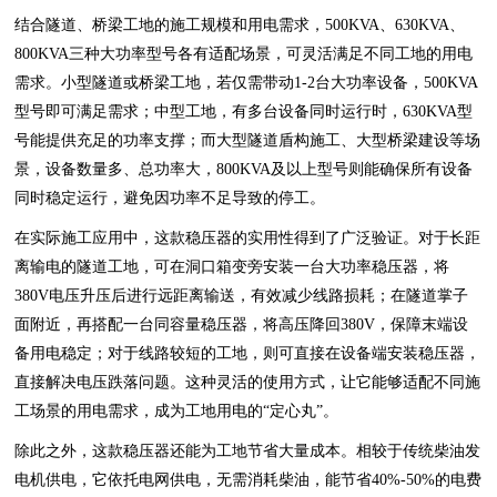
结合隧道、桥梁工地的施工规模和用电需求，500KVA、630KVA、
800KVA三种大功率型号各有适配场景，可灵活满足不同工地的用电
需求。小型隧道或桥梁工地，若仅需带动1-2台大功率设备，500KVA
型号即可满足需求；中型工地，有多台设备同时运行时，630KVA型
号能提供充足的功率支撑；而大型隧道盾构施工、大型桥梁建设等场
景，设备数量多、总功率大，800KVA及以上型号则能确保所有设备
同时稳定运行，避免因功率不足导致的停工。
在实际施工应用中，这款稳压器的实用性得到了广泛验证。对于长距
离输电的隧道工地，可在洞口箱变旁安装一台大功率稳压器，将
380V电压升压后进行远距离输送，有效减少线路损耗；在隧道掌子
面附近，再搭配一台同容量稳压器，将高压降回380V，保障末端设
备用电稳定；对于线路较短的工地，则可直接在设备端安装稳压器，
直接解决电压跌落问题。这种灵活的使用方式，让它能够适配不同施
工场景的用电需求，成为工地用电的“定心丸”。
除此之外，这款稳压器还能为工地节省大量成本。相较于传统柴油发
电机供电，它依托电网供电，无需消耗柴油，能节省40%-50%的电费