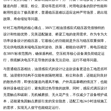
隧道内部，潮湿、粉尘、震动等恶劣环境，对用电设备的防护性能和
耐用性提出了极高要求，普通稳压器难以适应这种严苛场景，易出现
故障、寿命缩短等问题。
针对工地用电的核心痛点，380V三相油浸感应式稳压器凭借独特的
设计和性能优势，完美适配隧道、桥梁工地的使用需求。作为专为大
功率设备设计的稳压器，它最核心的功能就是升压与稳压双重保障，
无论供电线路末端电压如何波动、跌落，都能自动调节，将电压稳定
在380V标准范围内，确保盾构机、空压机等核心设备满负荷稳定运
行，彻底解决电压不足导致的设备无法启动、运行不稳等问题。
与普通稳压器相比，油浸感应式的设计让这款设备更适合工地恶劣环
境。油浸密封结构不仅能有效隔绝潮湿、粉尘和杂质，还能起到良好
的散热作用，即便在隧道内通风不畅、户外高温暴晒的情况下，也能
保持设备稳定运行，避免因过热导致的故障。同时，感应式调压设计
无需触点和碳刷，无机械磨损、无火花产生，不仅减少了设备维护成
本，还能避免因触点磨损引发的安全隐患，适配工地24小时连续施工
的需求，实现无人值守也能稳定运行。