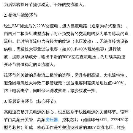
为后续转换环节提供稳定、干净的交流输入。
2. 整流与滤波环节
经过EMI滤波后的220V交流电，进入整流电路（通常为桥式整流），
由四只二极管组成整流桥，将正负交替的交流电转换为单向脉动的直
流电。此时的直流电含有较大的纹波（电压波动），无法直接为设备
供电，需通过大容量滤波电容（如100μF/400V规格电容）进行滤
波，滤除脉动成分，输出平滑的300V左右直流电压，为后续高频逆
变环节提供稳定的直流输入。
该环节的关键的是整流二极管的选型，需具备耐高温、大电流特性，
避免因电流过大导致二极管烧毁；滤波电容则需满足耐压值≥400V，
防止电容击穿，同时保证滤波效果，减少纹波干扰。
3. 高频逆变环节（核心环节）
高频逆变是开关电源的核心，也是区别于线性电源的关键环节。该环
节由高频开关管、高频
变压器
、控制芯片（如丝印号3ER、273H20等
型号芯片）组成，核心工作是将整流滤波后的300V直流电压，转换