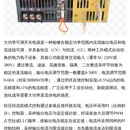
大功率可调开关电源是一种能够在额定功率范围内实现输出电压和电
流连续可调，并具备恒压（CV）与恒流（CC）两种工作模式自动切
换的电力电子设备。其核心功能是将交流输入（通常AC 220V或
380V）通过整流、滤波、高频变换、隔离、二次整流等环节转换为
稳定的直流输出，输出电压调节范围一般覆盖0-500V，电流调节范围
0-60A（对应30000W功率），通过闭环反馈控制实现±0.5%以内的电
压精度和±1%的电流精度，广泛应用于工业自动化、新能源测试、电
池化成等需要大功率直流供电的场景。
恒压恒流双模式控制通过多级反馈环路实现。电压环采用PI（比例积
分）控制器，采样输出电压与设定值比较，经误差放大后调节PWM
占空比或LLC频率，使输出电压稳定在设定值；电流环采用同样的PI
控制结构，采样输出电流与限流值比较，当负载电流未达到限流值