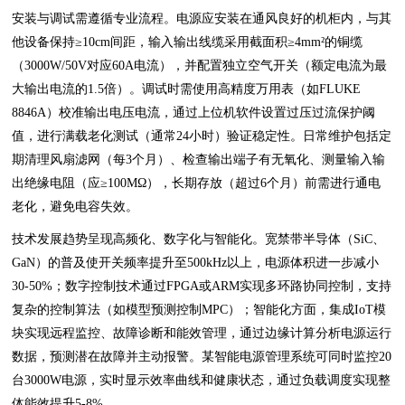
安装与调试需遵循专业流程。电源应安装在通风良好的机柜内，与其
他设备保持≥10cm间距，输入输出线缆采用截面积≥4mm²的铜缆
（3000W/50V对应60A电流），并配置独立空气开关（额定电流为最
大输出电流的1.5倍）。调试时需使用高精度万用表（如FLUKE
8846A）校准输出电压电流，通过上位机软件设置过压过流保护阈
值，进行满载老化测试（通常24小时）验证稳定性。日常维护包括定
期清理风扇滤网（每3个月）、检查输出端子有无氧化、测量输入输
出绝缘电阻（应≥100MΩ），长期存放（超过6个月）前需进行通电
老化，避免电容失效。
技术发展趋势呈现高频化、数字化与智能化。宽禁带半导体（SiC、
GaN）的普及使开关频率提升至500kHz以上，电源体积进一步减小
30-50%；数字控制技术通过FPGA或ARM实现多环路协同控制，支持
复杂的控制算法（如模型预测控制MPC）；智能化方面，集成IoT模
块实现远程监控、故障诊断和能效管理，通过边缘计算分析电源运行
数据，预测潜在故障并主动报警。某智能电源管理系统可同时监控20
台3000W电源，实时显示效率曲线和健康状态，通过负载调度实现整
体能效提升5-8%。