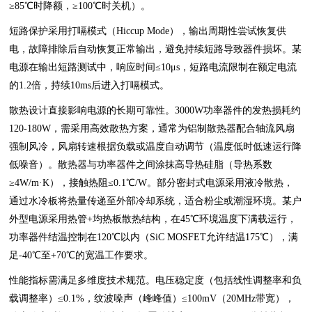
≥85℃时降额，≥100℃时关机）。
短路保护采用打嗝模式（Hiccup Mode），输出周期性尝试恢复供
电，故障排除后自动恢复正常输出，避免持续短路导致器件损坏。某
电源在输出短路测试中，响应时间≤10μs，短路电流限制在额定电流
的1.2倍，持续10ms后进入打嗝模式。
散热设计直接影响电源的长期可靠性。3000W功率器件的发热损耗约
120-180W，需采用高效散热方案，通常为铝制散热器配合轴流风扇
强制风冷，风扇转速根据负载或温度自动调节（温度低时低速运行降
低噪音）。散热器与功率器件之间涂抹高导热硅脂（导热系数
≥4W/m·K），接触热阻≤0.1℃/W。部分密封式电源采用液冷散热，
通过水冷板将热量传递至外部冷却系统，适合粉尘或潮湿环境。某户
外型电源采用热管+均热板散热结构，在45℃环境温度下满载运行，
功率器件结温控制在120℃以内（SiC MOSFET允许结温175℃），满
足-40℃至+70℃的宽温工作要求。
性能指标需满足多维度技术规范。电压稳定度（包括线性调整率和负
载调整率）≤0.1%，纹波噪声（峰峰值）≤100mV（20MHz带宽），