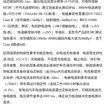
动态响应时间≤1ms，输出电压设置分辨率≤0.1%FSR。可靠性指标
MTBF（平均无故障时间）通过加速老化测试评估，3000W电源典型
值≥50万小时（Telcordia SR-332标准）。电磁兼容性需通过EN 55022
Class B（传导骚扰≤54dBμV，辐射骚扰≤34dBμV/m）和EN 61000-
4（抗扰度）测试，包括静电放电（±8kV接触放电）、浪涌（±2kV
线-线）、快速瞬变脉冲群（±2kV）等项目。某型号产品的EMC测试
报告显示，传导骚扰在150kHz-30MHz频段内最大值为48dBμV，优于
Class B限值6dB。
应用场景的特殊性要求功能定制化。在电池充电领域，电源需支持恒
流-恒压（CC-CV）充电曲线，可设置充电电流、截止电压、转灯电
流等参数，部分机型集成电池反接保护和充满自停功能；新能源测试
用电源需具备快速动态响应（如100μs内完成电压阶跃）和高精度同
步采样（电压电流采样同步误差≤10ns）；电镀电源则要求低纹波
（≤50mV）和长期运行稳定性（连续工作1000小时输出波动
≤0.2%）。某电动汽车电池测试电源通过定制化软件，可模拟电池充
放电曲线，电压调节速率达100V/ms，满足动力电池脉冲充放电测试
需求。