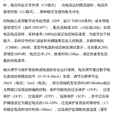
时，电压环起主导作用（CV模式），当电流达到限流值时，电流环
接管控制（CC模式），两种模式无缝切换无冲击。
控制核心采用数字信号处理器（DSP，如TI TMS320系列）或专用电
源管理芯片（如PI INN3977），配合高精度ADC（16位或24位）实现
电压电流采样，采样速率≥1MHz以保证动态响应速度。为提升抗干扰
能力，采样信号经RC滤波和光耦隔离后送入控制器，共模抑制比
（CMRR）≥80dB。某型号电源的动态响应测试显示，当负载从20%
突增至100%时，电压过冲≤2%，恢复时间≤500μs，满足快速变化负
载的供电需求。
输出调节与保护系统构成电源的安全运行保障。电压调节通过数字电
位器或外部模拟信号（0-5V/4-20mA）实现，调节分辨率可达
10mV（电压）/1mA（电流），部分高端机型支持RS485/Modbus或以
太网接口实现远程编程控制。保护功能包括过压保护（OVP）、过流
保护（OCP）、过温保护（OTP）、短路保护（SCP），其中过压保
护阈值设定为额定电压的110-120%，过流保护采用反时限特性（1.5
倍额定电流时动作时间≤100ms），过温保护监测散热器温度（通常