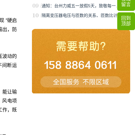
留言
通知：台州力威五一放假5天，致敬每一…
隔离变压器电压与匝数的关系、匝数比计…
回到
 “硬启
顶部
输出，防
压波动的
不间断运
，能让输
、风电项
工作，既