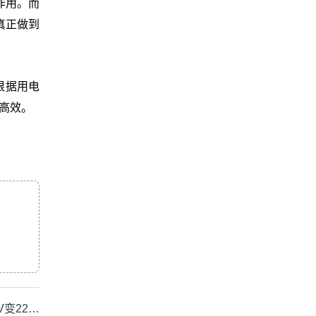
作用。而
真正做到
根据用电
更高效。
V变22…