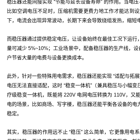
稳压器还能间接实现 “节能与延长设备寿命” 的作用。当电压
比如空调电压不足时，压缩机需要更费力地工作才能达到设
下，电流会出现异常波动，长期下来会导致绕组发热，缩短
而稳压器通过提供稳定电压，让设备始终在最佳工况下运行
量可减少 5%~10%；工业场景中，配备稳压器的生产线，设备
户节省大量的电费与设备更换成本。
此外，针对一些特殊用电需求，稳压器还能实现 “适配与拓展”
电压无法直接适配，这时 “稳变一体机”（兼具稳压与小幅变压功
疗级稳变一体机，既能将 220V 电网电压转换为 110
电的场景，比如商场、写字楼，稳压器还能平衡各设备的电
稳定。
其实，稳压器的作用远不止 “稳压” 这么简单，它更像用电