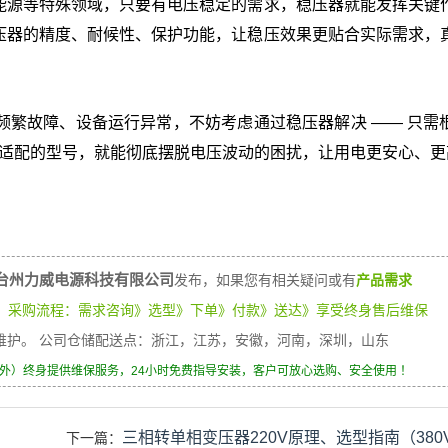
能源等特殊领域，只要有电压稳定的需求，稳压器就能发挥关键
压器的精度、耐候性、保护功能，让稳压效果更贴合实际需求，
繁故障、设备运行异常，不妨考虑通过稳压器解决 —— 只需
，选择适配的型号，就能彻底摆脱电压波动的困扰，让用电更安心、
台州力威电源科技有限公司
发布，如果您有相关疑问或有
产品需求
）
采购流程：需求咨询》选型》下单》付款》送达》享受终身售后维保
身维护。 公司仓储配送点：浙江，江苏，安徽，河南，深圳，山东
除外）终身提供维保服务，24小时免费指导安装，客户可放心选购、安全使用 ！
三相转单相变压器220V原理、选型指南（380
下一篇：