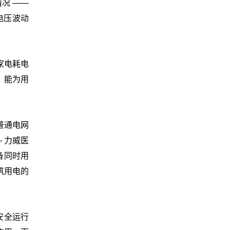
况 ——
电压波动
家电耗电
，能为用
普通电网
— 力威医
备同时用
筑用电的
安全运行