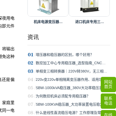
深夜用电
机床电源变压器…
进口机床专用三…
内部元件
资讯
，将输出
增压器和稳压器的区别，哪个好用？
避免这种
数控加工中心专用稳压器_选型指南_CNC…
单相变三相转换器｜220V转380V，无三相…
220v变220v单相隔离变压器作用、适用场…
偏高还是偏
网站
首页
SBW-1000kVA稳压器_380V大功率稳压首选…
为何数控机床必须配专用稳压器？
联系
、家庭里
电话
SBW-100KVA稳压器_大功率装置电压稳定…
扰同一电
什么是线性直流稳压电源？工作原理及常…
在线