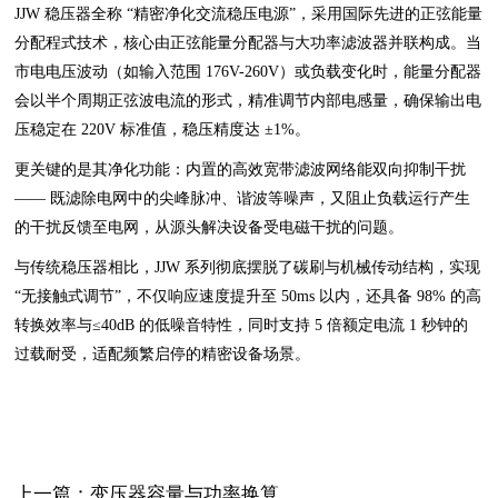
JJW 稳压器全称 “精密净化交流稳压电源”，采用国际先进的正弦能量
分配程式技术，核心由正弦能量分配器与大功率滤波器并联构成。当
市电电压波动（如输入范围 176V-260V）或负载变化时，能量分配器
会以半个周期正弦波电流的形式，精准调节内部电感量，确保输出电
压稳定在 220V 标准值，稳压精度达 ±1%。
更关键的是其净化功能：内置的高效宽带滤波网络能双向抑制干扰
—— 既滤除电网中的尖峰脉冲、谐波等噪声，又阻止负载运行产生
的干扰反馈至电网，从源头解决设备受电磁干扰的问题。
与传统稳压器相比，JJW 系列彻底摆脱了碳刷与机械传动结构，实现
“无接触式调节”，不仅响应速度提升至 50ms 以内，还具备 98% 的高
转换效率与≤40dB 的低噪音特性，同时支持 5 倍额定电流 1 秒钟的
过载耐受，适配频繁启停的精密设备场景。
上一篇：变压器容量与功率换算