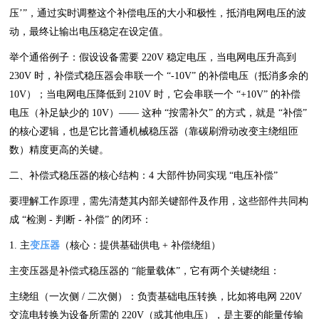
压’”，通过实时调整这个补偿电压的大小和极性，抵消电网电压的波
动，最终让输出电压稳定在设定值。
举个通俗例子：假设设备需要 220V 稳定电压，当电网电压升高到
230V 时，补偿式稳压器会串联一个 “-10V” 的补偿电压（抵消多余的
10V）；当电网电压降低到 210V 时，它会串联一个 “+10V” 的补偿
电压（补足缺少的 10V）—— 这种 “按需补欠” 的方式，就是 “补偿”
的核心逻辑，也是它比普通机械稳压器（靠碳刷滑动改变主绕组匝
数）精度更高的关键。
二、补偿式稳压器的核心结构：4 大部件协同实现 “电压补偿”
要理解工作原理，需先清楚其内部关键部件及作用，这些部件共同构
成 “检测 - 判断 - 补偿” 的闭环：
1. 主
变压器
（核心：提供基础供电 + 补偿绕组）
主变压器是补偿式稳压器的 “能量载体”，它有两个关键绕组：
主绕组（一次侧 / 二次侧）：负责基础电压转换，比如将电网 220V
交流电转换为设备所需的 220V（或其他电压），是主要的能量传输