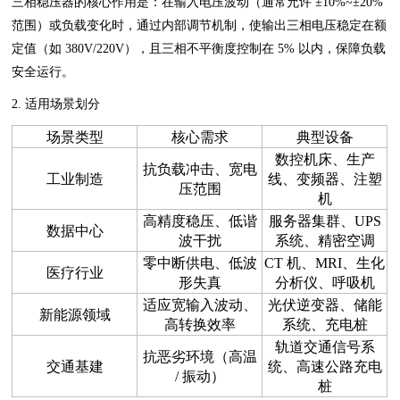
三相稳压器的核心作用是：在输入电压波动（通常允许 ±10%~±20%
范围）或负载变化时，通过内部调节机制，使输出三相电压稳定在额
定值（如 380V/220V），且三相不平衡度控制在 5% 以内，保障负载
安全运行。
2. 适用场景划分
场景类型
核心需求
典型设备
数控机床、生产
抗负载冲击、宽电
工业制造
线、变频器、注塑
压范围
机
高精度稳压、低谐
服务器集群、UPS
数据中心
波干扰
系统、精密空调
零中断供电、低波
CT 机、MRI、生化
医疗行业
形失真
分析仪、呼吸机
适应宽输入波动、
光伏
逆变器
、储能
新能源领域
高转换效率
系统、充电桩
轨道交通信号系
抗恶劣环境（高温
交通基建
统、高速公路充电
/ 振动）
桩