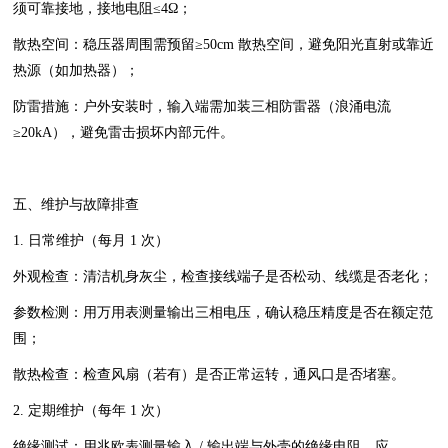
须可靠接地，接地电阻≤4Ω；
散热空间：稳压器周围需预留≥50cm 散热空间，避免阳光直射或靠近
热源（如加热器）；
防雷措施：户外安装时，输入端需加装三相防雷器（浪涌电流
≥20kA），避免雷击损坏内部元件。
五、维护与故障排查
1. 日常维护（每月 1 次）
外观检查：清洁机身灰尘，检查接线端子是否松动、线缆是否老化；
参数检测：用万用表测量输出三相电压，确认稳压精度是否在额定范
围；
散热检查：检查风扇（若有）是否正常运转，通风口是否堵塞。
2. 定期维护（每年 1 次）
绝缘测试：用兆欧表测量输入 / 输出端与外壳的绝缘电阻，应