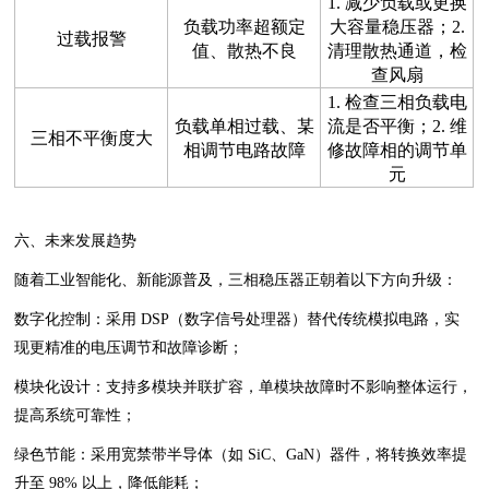
1. 减少负载或更换
负载功率超额定
大容量稳压器；2.
过载报警
值、散热不良
清理散热通道，检
查风扇
1. 检查三相负载电
负载单相过载、某
流是否平衡；2. 维
三相不平衡度大
相调节电路故障
修故障相的调节单
元
六、未来发展趋势
随着工业智能化、新能源普及，三相稳压器正朝着以下方向升级：
数字化控制：采用 DSP（数字信号处理器）替代传统模拟电路，实
现更精准的电压调节和故障诊断；
模块化设计：支持多模块并联扩容，单模块故障时不影响整体运行，
提高系统可靠性；
绿色节能：采用宽禁带半导体（如 SiC、GaN）器件，将转换效率提
升至 98% 以上，降低能耗；