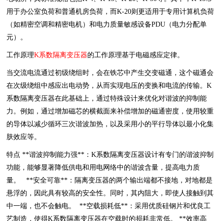
用于办公室负荷和普通机房负荷，而K-20则更适用于专用计算机负荷
（如精密空调和精密电机）和电力质量敏感设备PDU（电力分配单
元）。
工作原理
K系数隔离变压器
的工作原理基于电磁感应定律。
当交流电流通过初级绕组时，会在铁芯中产生交变磁通，这个磁通会
在次级绕组中感应出电动势，从而实现电压的变换和电流的传输。K
系数隔离变压器在此基础上，通过特殊设计来优化对谐波的抑制能
力。例如，通过增加磁芯的横截面来补偿增加的磁通密度，使用较重
的导体以减少循环三次谐波加热，以及采用小的平行导体以最小化集
肤效应等。
特点 **谐波抑制能力强**：K系数隔离变压器设计有专门的谐波抑制
功能，能够显著降低供电和用电网络中的谐波含量，提高电力质
量。 **安全可靠**：隔离变压器的两个输出端都不接地，对地都是
悬浮的，因此具有较高的安全性。同时，其内阻大，即使人接触到其
中一端，也不会触电。 **空载损耗低**：采用优质硅钢片和优良工
艺制造，使得K系数隔离变压器在空载时的损耗非常低。 **效率高