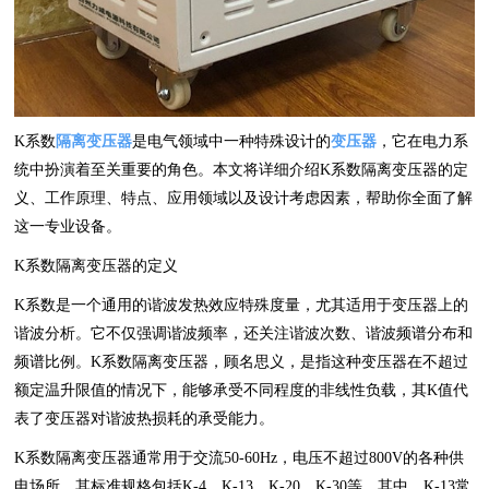
K系数
隔离变压器
是电气领域中一种特殊设计的
变压器
，它在电力系
统中扮演着至关重要的角色。本文将详细介绍K系数隔离变压器的定
义、工作原理、特点、应用领域以及设计考虑因素，帮助你全面了解
这一专业设备。
K系数隔离变压器的定义
K系数是一个通用的谐波发热效应特殊度量，尤其适用于变压器上的
谐波分析。它不仅强调谐波频率，还关注谐波次数、谐波频谱分布和
频谱比例。K系数隔离变压器，顾名思义，是指这种变压器在不超过
额定温升限值的情况下，能够承受不同程度的非线性负载，其K值代
表了变压器对谐波热损耗的承受能力。
K系数隔离变压器通常用于交流50-60Hz，电压不超过800V的各种供
电场所，其标准规格包括K-4、K-13、K-20、K-30等。其中，K-13常