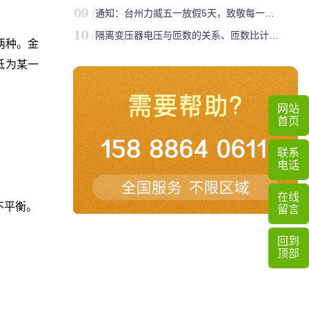
通知：台州力威五一放假5天，致敬每一…
隔离变压器电压与匝数的关系、匝数比计…
两种。金
低为某一
网站
首页
联系
电话
在线
不平衡。
留言
回到
顶部