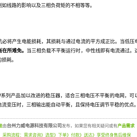
例如线路的影响以及三相负荷矩的不相等等。
抗必将产生电能损耗，其损耗与通过电流的平方成正比。当低压
衡在所难免。
当三相负载不平衡运行时，中性线即有电流通过。
的损耗。
W系列产品加以改进的稳压器，适合三相电压不平衡的电网，可
电流变压时，三相输出能自动平衡，且保持电压调节平稳的优点
台州力威电源科技有限公司
法
由
发布，如果您有相关疑问或有
产品需求
）
采购流程：需求咨询》选型》下单》付款》送达》享受终身售后维保