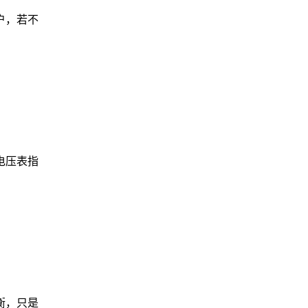
户，若不
电压表指
衡，只是